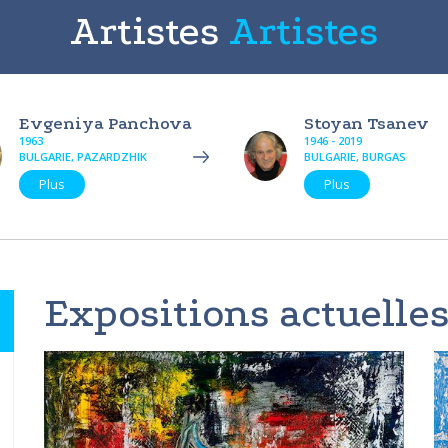
Artistes
Artistes
Evgeniya Panchova
Stoyan Tsanev
1963
1946 - 2019
BULGARIE, PAZARDZHIK
BULGARIE, BURGAS
Plus
Plus
Expositions actuelles