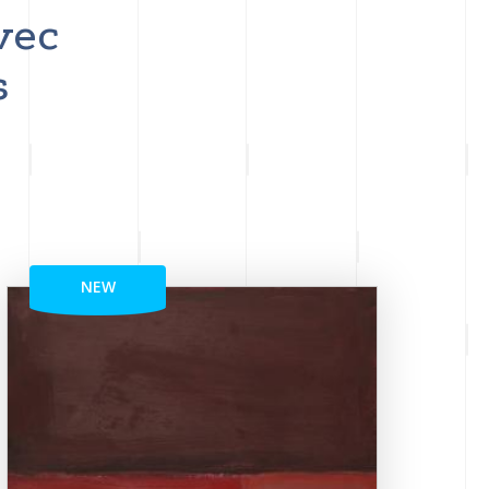
vec
s
NEW