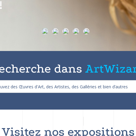
on de 25%
echerche dans
ArtWiza
Visitez nos expositions