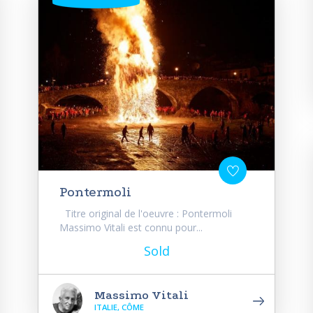
Pontermoli
Titre original de l'oeuvre : Pontermoli
Massimo Vitali est connu pour...
Sold
Massimo Vitali
ITALIE, CÔME