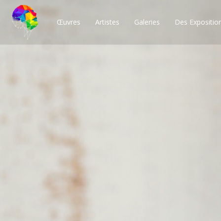
Œuvres
Artistes
Galeries
Des Expositio
Des milliers de po