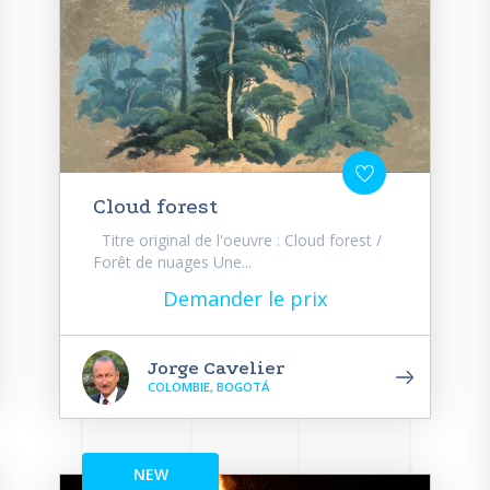
Cloud forest
Titre original de l'oeuvre : Cloud forest /
Forêt de nuages Une...
Demander le prix
Jorge Cavelier
COLOMBIE, BOGOTÁ
NEW