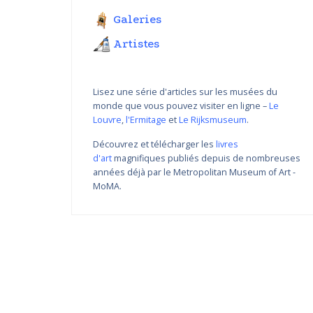
Galeries
Artistes
Lisez une série d'articles sur les musées du
monde que vous pouvez visiter en ligne –
Le
Louvre
,
l'Ermitage
et
Le Rijksmuseum
.
Découvrez et télécharger les
livres
d'art
magnifiques publiés depuis de nombreuses
Variations de couleur de
années déjà par le Metropolitan Museum of Art -
Nikolay Yanakiev I
MoMA.
22.03.2018 - 31.09.2018
DÉCOUVRIR PLUS