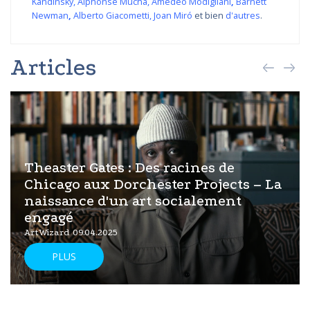
Kandinsky
,
Alphonse Mucha
,
Amedeo Modigliani
,
Barnett
Newman
,
Alberto Giacometti
,
Joan Miró
et bien
d'autres
.
Articles
Theaster Gates : Des racines de
Chicago aux Dorchester Projects – La
naissance d'un art socialement
engagé
ArtWizard 09.04.2025
PLUS