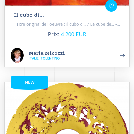
Il cubo di...
Titre original de l'oeuvre : Il cubo di... / Le cube de... «...
Prix:
4 200 EUR
Maria Micozzi
ITALIE, TOLENTINO
NEW