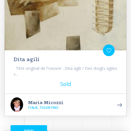
Dita agili
Titre original de l'oeuvre : Dita agili / Des doigts agiles
«...
Sold
Maria Micozzi
ITALIE, TOLENTINO
NEW