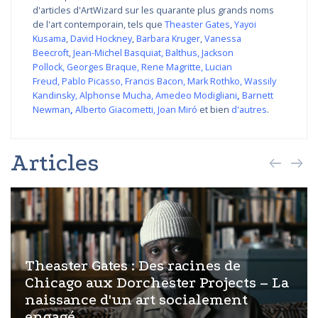
d'articles d'ArtWizard sur les quarante plus grands noms
de l'art contemporain, tels que
Theaster Gates
,
Yayoi
Kusama
,
David Hockney
,
Barbara Kruger
,
Vanessa
Beecroft
,
Jean-Michel Basquiat
,
Balthus
,
Jackson
Pollock
,
Georges Braque
,
Rene Magritte
,
Lucian
Freud
,
Pablo Picasso
,
Francis Bacon
,
Mark Rothko
,
Wassily
Kandinsky
,
Alphonse Mucha
,
Amedeo Modigliani
,
Barnett
Newman
,
Alberto Giacometti
,
Joan Miró
et bien
d'autres
.
Articles
Theaster Gates : Des racines de
Chicago aux Dorchester Projects – La
naissance d'un art socialement
engagé