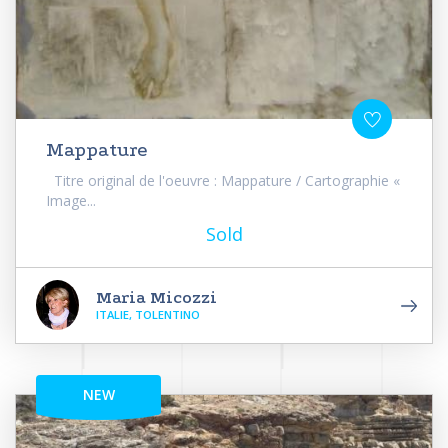
Mappature
Titre original de l'oeuvre : Mappature / Cartographie «
Image...
Sold
Maria Micozzi
ITALIE, TOLENTINO
NEW