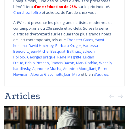
Chaque mois, l'une des œuvres d'ArtWizard présentées
bénéficiera
d'une réduction de 25%
sur le prix indiqué.
Cherchez l'offre
et achetez de l'art de chez vous.
ArtWizard présente les plus grands artistes modernes et
contemporains du 20e siècle et au-delà. Suivez la série
d'articles d'ArtWizard sur les quarante plus grands noms
de l'art contemporain, tels que
Theaster Gates
,
Yayoi
Kusama
,
David Hockney
,
Barbara Kruger
,
Vanessa
Beecroft
,
Jean-Michel Basquiat
,
Balthus
,
Jackson
Pollock
,
Georges Braque
,
Rene Magritte
,
Lucian
Freud
,
Pablo Picasso
,
Francis Bacon
,
Mark Rothko
,
Wassily
Kandinsky
,
Alphonse Mucha
,
Amedeo Modigliani
,
Barnett
Newman
,
Alberto Giacometti
,
Joan Miró
et bien
d'autres
.
Articles