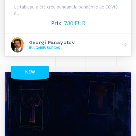
Le tableau a été crée pendant la pandémie de COVID
à...
Prix:
780 EUR
Georgi Panayotov
BULGARIE, BURGAS
NEW