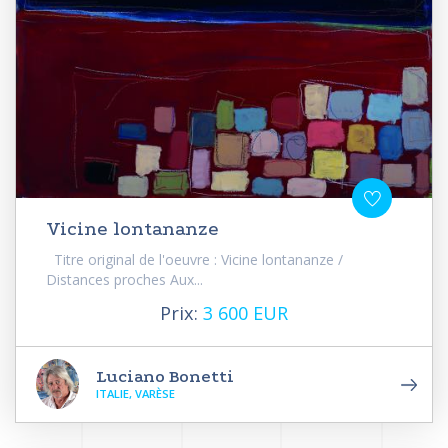
Vicine lontananze
Titre original de l'oeuvre : Vicine lontananze /
Distances proches Aux...
Prix:
3 600 EUR
Luciano Bonetti
ITALIE, VARÈSE