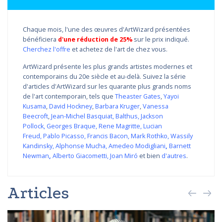
Chaque mois, l'une des œuvres d'ArtWizard présentées
bénéficiera
d'une réduction de 25%
sur le prix indiqué.
Cherchez l'offre
et achetez de l'art de chez vous.
ArtWizard présente les plus grands artistes modernes et
contemporains du 20e siècle et au-delà. Suivez la série
d'articles d'ArtWizard sur les quarante plus grands noms
de l'art contemporain, tels que
Theaster Gates
,
Yayoi
Kusama
,
David Hockney
,
Barbara Kruger
,
Vanessa
Beecroft
,
Jean-Michel Basquiat
,
Balthus
,
Jackson
Pollock
,
Georges Braque
,
Rene Magritte
,
Lucian
Freud
,
Pablo Picasso
,
Francis Bacon
,
Mark Rothko
,
Wassily
Kandinsky
,
Alphonse Mucha
,
Amedeo Modigliani
,
Barnett
Newman
,
Alberto Giacometti
,
Joan Miró
et bien
d'autres
.
Articles