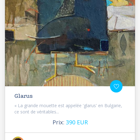
Glarus
« La grande mouette est appelée 'glarus' en Bulgarie,
ce sont de véritables...
Prix:
390 EUR