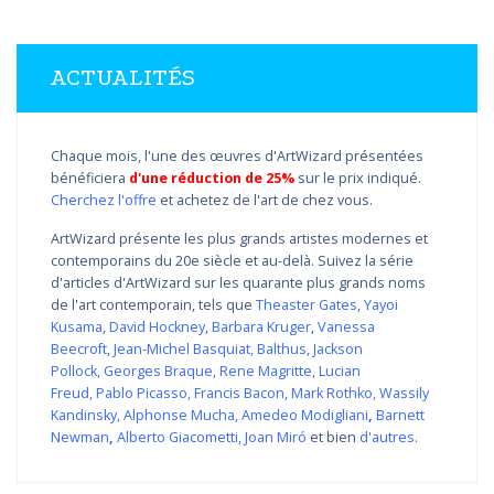
ACTUALITÉS
Chaque mois, l'une des œuvres d'ArtWizard présentées
bénéficiera
d'une réduction de 25%
sur le prix indiqué.
Cherchez l'offre
et achetez de l'art de chez vous.
ArtWizard présente les plus grands artistes modernes et
contemporains du 20e siècle et au-delà. Suivez la série
d'articles d'ArtWizard sur les quarante plus grands noms
de l'art contemporain, tels que
Theaster Gates
,
Yayoi
Kusama
,
David Hockney
,
Barbara Kruger
,
Vanessa
Beecroft
,
Jean-Michel Basquiat
,
Balthus
,
Jackson
Pollock
,
Georges Braque
,
Rene Magritte
,
Lucian
Freud
,
Pablo Picasso
,
Francis Bacon
,
Mark Rothko
,
Wassily
Kandinsky
,
Alphonse Mucha
,
Amedeo Modigliani
,
Barnett
Newman
,
Alberto Giacometti
,
Joan Miró
et bien
d'autres
.