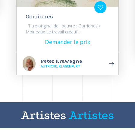
Gorriones
Titre original de l'oeuvre : Gorriones /
Moineaux Le travail créatif...
Demander le prix
Peter Krawagna
AUTRICHE, KLAGENFURT
Artistes
Artistes