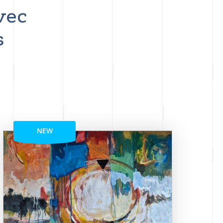
vec
s
NEW