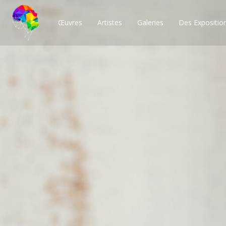
Œuvres
Artistes
Galeries
Des Expositio
Des milliers de po