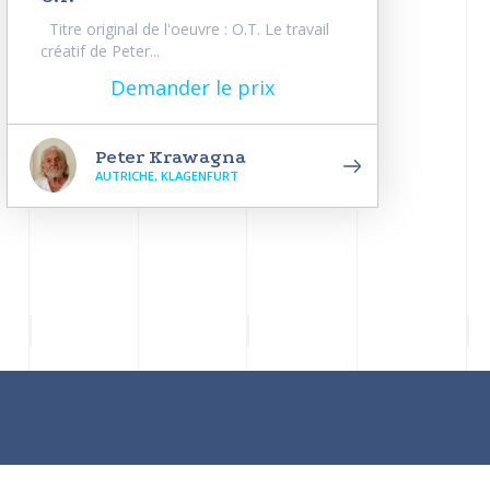
Titre original de l'oeuvre : O.T. Le travail
créatif de Peter...
Demander le prix
Peter Krawagna
AUTRICHE, KLAGENFURT