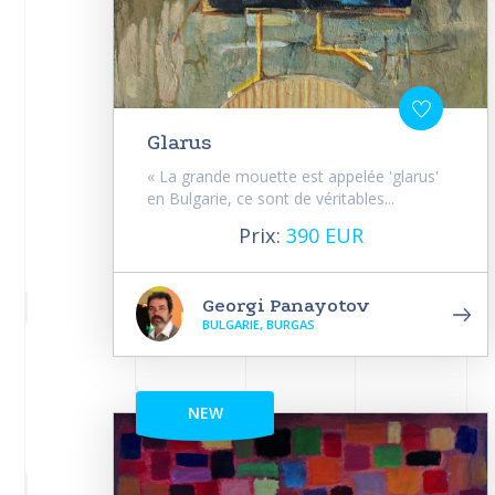
Glarus
« La grande mouette est appelée 'glarus'
en Bulgarie, ce sont de véritables...
Prix:
390 EUR
Georgi Panayotov
BULGARIE, BURGAS
NEW