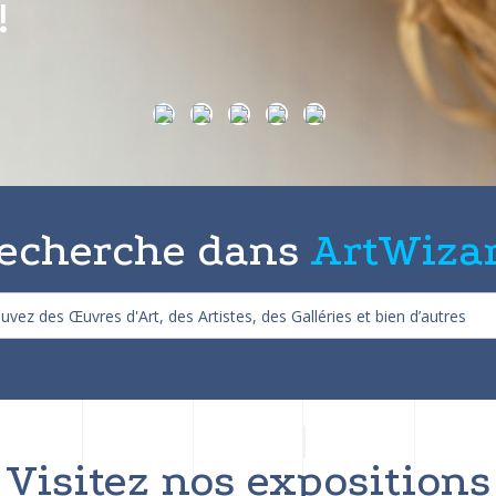
on de 25%
echerche dans
ArtWiza
Visitez nos expositions