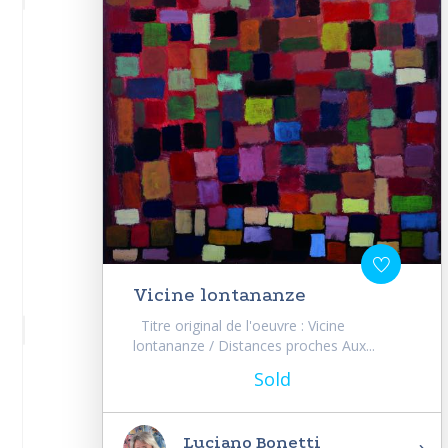
Vicine lontananze
Titre original de l'oeuvre : Vicine
lontananze / Distances proches Aux...
Sold
Luciano Bonetti