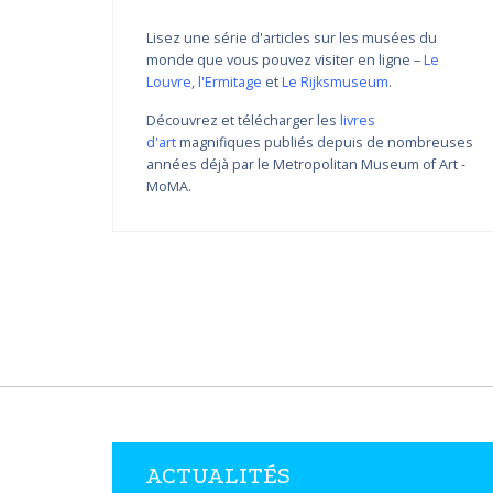
Lisez une série d'articles sur les musées du
monde que vous pouvez visiter en ligne –
Le
Louvre
,
l'Ermitage
et
Le Rijksmuseum
.
Découvrez et télécharger les
livres
d'art
magnifiques publiés depuis de nombreuses
Variations de couleur de
années déjà par le Metropolitan Museum of Art -
Nikolay Yanakiev I
MoMA.
22.03.2018 - 31.09.2018
DÉCOUVRIR PLUS
ACTUALITÉS