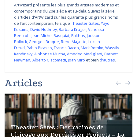
ArtWizard présente les plus grands artistes modernes et
contemporains du 20e siècle et au-delà. Suivez la série
d'articles d'ArtWizard sur les quarante plus grands noms
de l'art contemporain, tels que
Theaster Gates
,
Yayoi
Kusama
,
David Hockney
,
Barbara Kruger
,
Vanessa
Beecroft
,
Jean-Michel Basquiat
,
Balthus
,
Jackson
Pollock
,
Georges Braque
,
Rene Magritte
,
Lucian
Freud
,
Pablo Picasso
,
Francis Bacon
,
Mark Rothko
,
Wassily
Kandinsky
,
Alphonse Mucha
,
Amedeo Modigliani
,
Barnett
Newman
,
Alberto Giacometti
,
Joan Miró
et bien
d'autres
.
Articles
Theaster Gates : Des racines de
Chicago aux Dorchester Projects – La