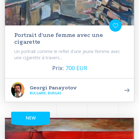
Portrait d'une femme avec une
cigarette
Un portrait comme le reflet d'une jeune femme avec
une cigarette à travers...
Prix:
700 EUR
Georgi Panayotov
BULGARIE, BURGAS
NEW