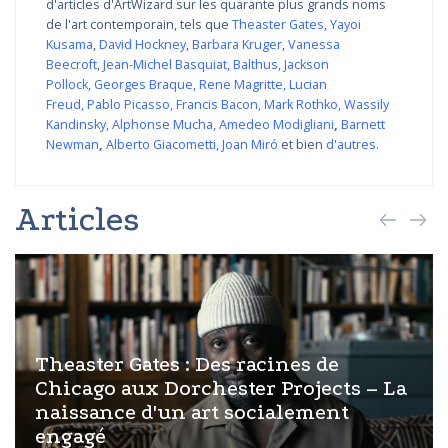
d'articles d'ArtWizard sur les quarante plus grands noms
de l'art contemporain, tels que
Theaster Gates
,
Yayoi
Kusama
,
David Hockney
,
Barbara Kruger
,
Vanessa
Beecroft
,
Jean-Michel Basquiat
,
Balthus
,
Jackson
Pollock
,
Georges Braque
,
Rene Magritte
,
Lucian
Freud
,
Pablo Picasso
,
Francis Bacon
,
Mark Rothko
,
Wassily
Kandinsky
,
Alphonse Mucha
,
Amedeo Modigliani
,
Barnett
Newman
,
Alberto Giacometti
,
Joan Miró
et bien
d'autres
.
Articles
Theaster Gates : Des racines de
Chicago aux Dorchester Projects – La
naissance d'un art socialement
engagé