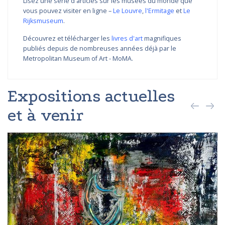
Lisez une série d'articles sur les musées du monde que
vous pouvez visiter en ligne –
Le Louvre
,
l'Ermitage
et
Le
Rijksmuseum
.
Découvrez et télécharger les
livres d'art
magnifiques
publiés depuis de nombreuses années déjà par le
Metropolitan Museum of Art - MoMA.
Expositions actuelles
et à venir