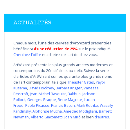
ACTUALITÉS
Chaque mois, l'une des œuvres d'ArtWizard présentées
bénéficiera
d'une réduction de 25%
sur le prix indiqué.
Cherchez l'offre
et achetez de l'art de chez vous.
ArtWizard présente les plus grands artistes modernes et
contemporains du 20e siècle et au-delà. Suivez la série
d'articles d'ArtWizard sur les quarante plus grands noms
de l'art contemporain, tels que
Theaster Gates
,
Yayoi
Kusama
,
David Hockney
,
Barbara Kruger
,
Vanessa
Beecroft
,
Jean-Michel Basquiat
,
Balthus
,
Jackson
Pollock
,
Georges Braque
,
Rene Magritte
,
Lucian
Freud
,
Pablo Picasso
,
Francis Bacon
,
Mark Rothko
,
Wassily
Kandinsky
,
Alphonse Mucha
,
Amedeo Modigliani
,
Barnett
Newman
,
Alberto Giacometti
,
Joan Miró
et bien
d'autres
.