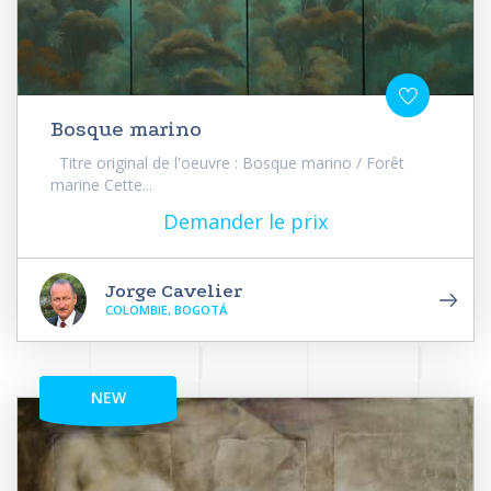
Bosque marino
Titre original de l'oeuvre : Bosque marino / Forêt
marine Cette...
Demander le prix
Jorge Cavelier
COLOMBIE, BOGOTÁ
NEW