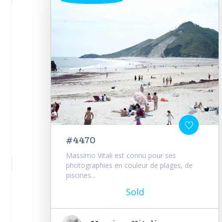
#4470
Massimo Vitali est connu pour ses
photographies en couleur de plages, de
piscines...
Sold