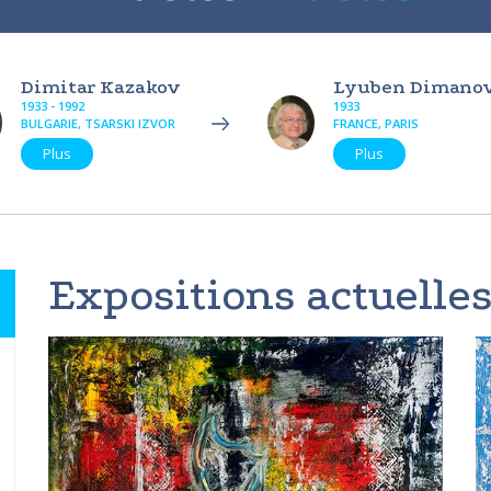
Dimitar Kazakov
Lyuben Dimano
1933 - 1992
1933
BULGARIE, TSARSKI IZVOR
FRANCE, PARIS
Plus
Plus
Expositions actuelles