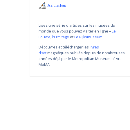
Artistes
Lisez une série d'articles sur les musées du
monde que vous pouvez visiter en ligne –
Le
Louvre
,
l'Ermitage
et
Le Rijksmuseum
.
Découvrez et télécharger les
livres
d'art
magnifiques publiés depuis de nombreuses
Variations de couleur de
années déjà par le Metropolitan Museum of Art -
Nikolay Yanakiev I
MoMA.
22.03.2018 - 31.09.2018
DÉCOUVRIR PLUS