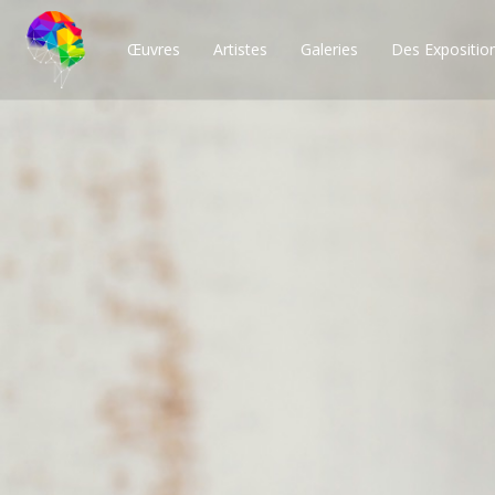
Œuvres
Artistes
Galeries
Des Expositio
Des milliers de po