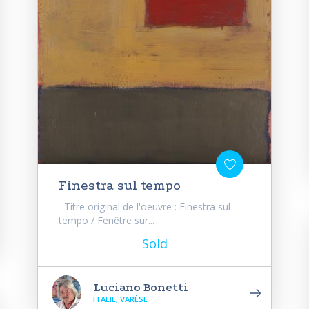
Finestra sul tempo
Titre original de l'oeuvre : Finestra sul
tempo / Fenêtre sur...
Sold
Luciano Bonetti
ITALIE, VARÈSE