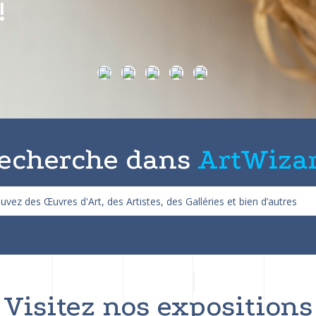
on de 25%
echerche dans
ArtWiza
Visitez nos expositions