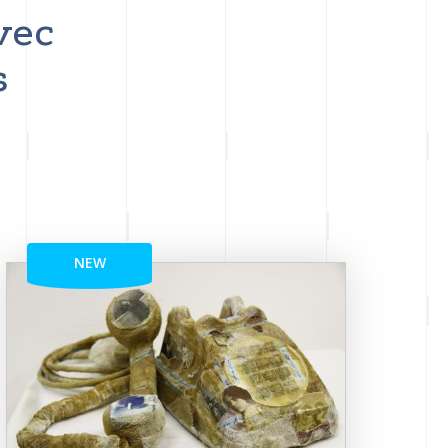
vec
s
NEW