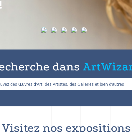
on de 25%
echerche dans
ArtWiza
Visitez nos expositions