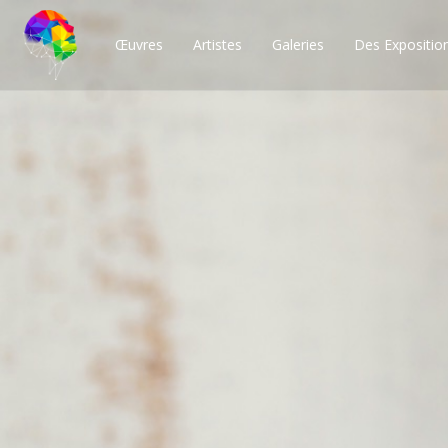
Œuvres
Artistes
Galeries
Des Expositio
Des milliers de po