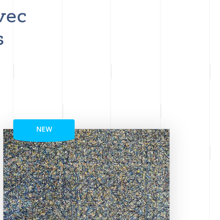
vec
s
NEW