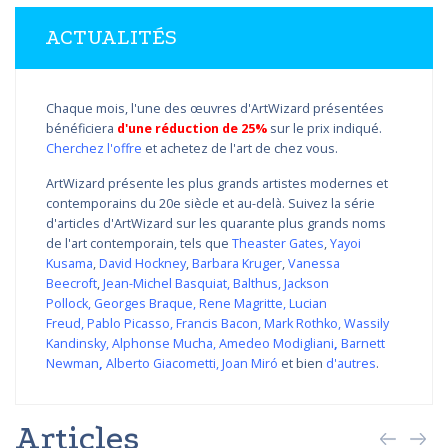
ACTUALITÉS
Chaque mois, l'une des œuvres d'ArtWizard présentées
bénéficiera
d'une réduction de 25%
sur le prix indiqué.
Cherchez l'offre
et achetez de l'art de chez vous.
ArtWizard présente les plus grands artistes modernes et
contemporains du 20e siècle et au-delà. Suivez la série
d'articles d'ArtWizard sur les quarante plus grands noms
de l'art contemporain, tels que
Theaster Gates
,
Yayoi
Kusama
,
David Hockney
,
Barbara Kruger
,
Vanessa
Beecroft
,
Jean-Michel Basquiat
,
Balthus
,
Jackson
Pollock
,
Georges Braque
,
Rene Magritte
,
Lucian
Freud
,
Pablo Picasso
,
Francis Bacon
,
Mark Rothko
,
Wassily
Kandinsky
,
Alphonse Mucha
,
Amedeo Modigliani
,
Barnett
Newman
,
Alberto Giacometti
,
Joan Miró
et bien
d'autres
.
Articles