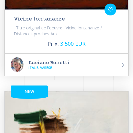
Vicine lontananze
Titre original de l'oeuvre : Vicine lontananze /
Distances proches Aux...
Prix:
3 500 EUR
Luciano Bonetti
ITALIE, VARÈSE
NEW