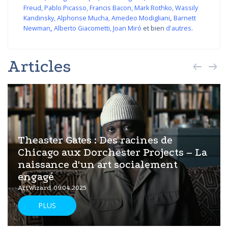
Freud
,
Pablo Picasso
,
Francis Bacon
,
Mark Rothko
,
Wassily
Kandinsky
,
Alphonse Mucha
,
Amedeo Modigliani
,
Barnett
Newman
,
Alberto Giacometti
,
Joan Miró
et bien
d'autres
.
Articles
Theaster Gates : Des racines de
Chicago aux Dorchester Projects – La
naissance d'un art socialement
engagé
ArtWizard 09.04.2025
PLUS