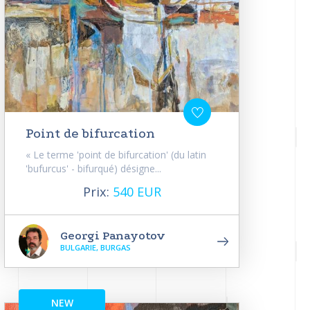
Point de bifurcation
« Le terme 'point de bifurcation' (du latin
'bufurcus' - bifurqué) désigne...
Prix:
540 EUR
Georgi Panayotov
BULGARIE, BURGAS
NEW