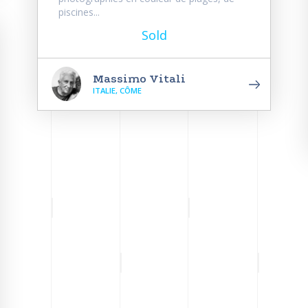
piscines...
Sold
Massimo Vitali
ITALIE, CÔME