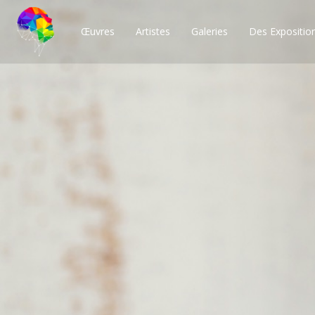
Œuvres
Artistes
Galeries
Des Expositio
Des milliers de po