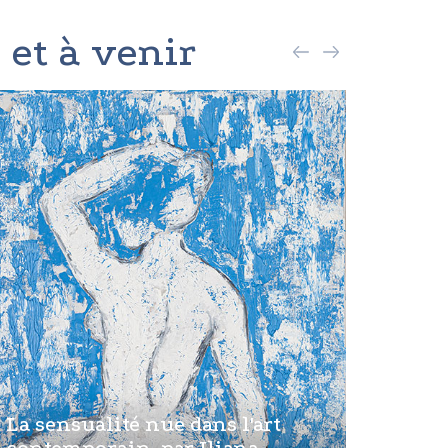
 et à venir
La sensualité nue dans l'art
contemporain, par Iliana