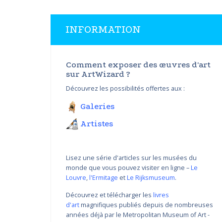
INFORMATION
Comment exposer des œuvres d'art
sur ArtWizard ?
Découvrez les possibilités offertes aux :
Galeries
Artistes
Lisez une série d'articles sur les musées du
monde que vous pouvez visiter en ligne –
Le
Louvre
,
l'Ermitage
et
Le Rijksmuseum
.
Découvrez et télécharger les
livres
d'art
magnifiques publiés depuis de nombreuses
Variations de couleur de
années déjà par le Metropolitan Museum of Art -
Nikolay Yanakiev I