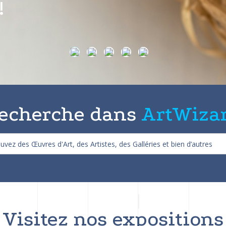
on de 25%
echerche dans
ArtWiza
Visitez nos expositions