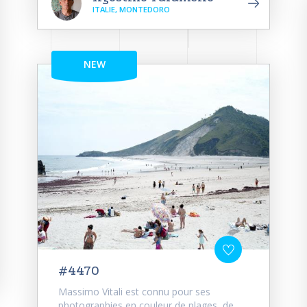
ITALIE, MONTEDORO
NEW
#4470
Massimo Vitali est connu pour ses
photographies en couleur de plages, de