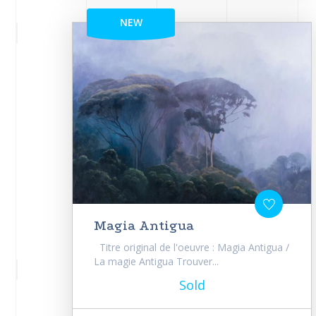
NEW
Magia Antigua
Titre original de l'oeuvre : Magia Antigua /
La magie Antigua Trouver...
Sold