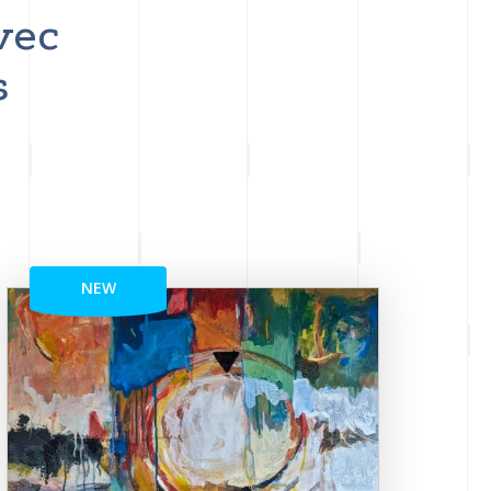
vec
s
NEW