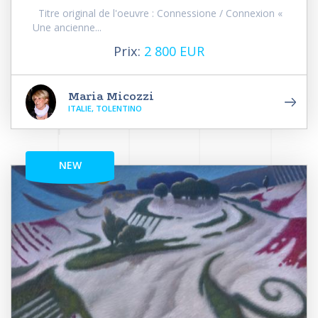
Titre original de l'oeuvre : Connessione / Connexion «
Une ancienne...
Prix:
2 800 EUR
Maria Micozzi
ITALIE, TOLENTINO
NEW