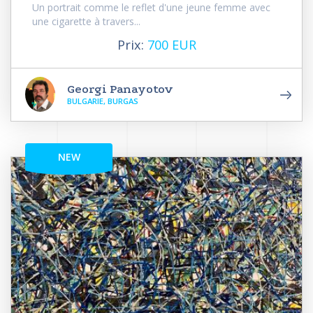
Un portrait comme le reflet d'une jeune femme avec
une cigarette à travers...
Prix:
700 EUR
Georgi Panayotov
BULGARIE, BURGAS
NEW