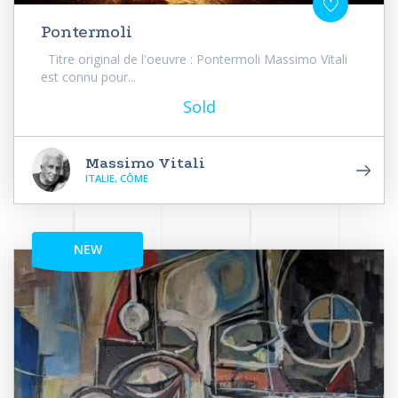
Pontermoli
Titre original de l'oeuvre : Pontermoli Massimo Vitali
est connu pour...
Sold
Massimo Vitali
ITALIE, CÔME
NEW