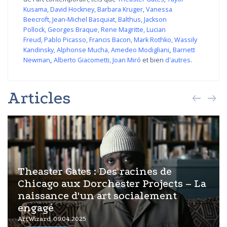
Kusama
,
David Hockney
,
Barbara Kruger
,
Vanessa
Beecroft
,
Jean-Michel Basquiat
,
Balthus
,
Jackson
Pollock
,
Georges Braque
,
Rene Magritte
,
Lucian
Freud
,
Pablo Picasso
,
Francis Bacon
,
Mark Rothko
,
Wassily
Kandinsky
,
Alphonse Mucha
,
Amedeo Modigliani
,
Barnett
Newman
,
Alberto Giacometti
,
Joan Miró
et bien
d'autres
.
Articles
Theaster Gates : Des racines de
Chicago aux Dorchester Projects – La
naissance d'un art socialement
engagé
ArtWizard 09.04.2025