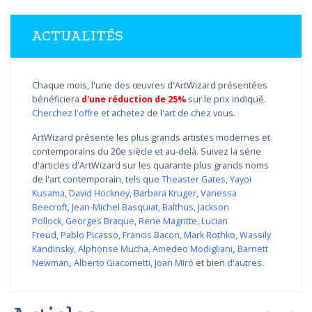
ACTUALITÉS
Chaque mois, l'une des œuvres d'ArtWizard présentées
bénéficiera
d'une réduction de 25%
sur le prix indiqué.
Cherchez l'offre
et achetez de l'art de chez vous.
ArtWizard présente les plus grands artistes modernes et
contemporains du 20e siècle et au-delà. Suivez la série
d'articles d'ArtWizard sur les quarante plus grands noms
de l'art contemporain, tels que
Theaster Gates
,
Yayoi
Kusama
,
David Hockney
,
Barbara Kruger
,
Vanessa
Beecroft
,
Jean-Michel Basquiat
,
Balthus
,
Jackson
Pollock
,
Georges Braque
,
Rene Magritte
,
Lucian
Freud
,
Pablo Picasso
,
Francis Bacon
,
Mark Rothko
,
Wassily
Kandinsky
,
Alphonse Mucha
,
Amedeo Modigliani
,
Barnett
Newman
,
Alberto Giacometti
,
Joan Miró
et bien
d'autres
.