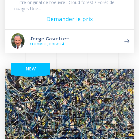
Titre original de l'oeuvre : Cloud forest / Forêt de
nuages Une...
Demander le prix
Jorge Cavelier
COLOMBIE, BOGOTÁ
NEW