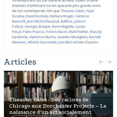
contemporains du 20e siècle et au-delà. Suivez la série
d'articles d'ArtWizard sur les quarante plus grands noms
de l'art contemporain, tels que
Theaster Gates
,
Yayoi
Kusama
,
David Hockney
,
Barbara Kruger
,
Vanessa
Beecroft
,
Jean-Michel Basquiat
,
Balthus
,
Jackson
Pollock
,
Georges Braque
,
Rene Magritte
,
Lucian
Freud
,
Pablo Picasso
,
Francis Bacon
,
Mark Rothko
,
Wassily
Kandinsky
,
Alphonse Mucha
,
Amedeo Modigliani
,
Barnett
Newman
,
Alberto Giacometti
,
Joan Miró
et bien
d'autres
.
Articles
Theaster Gates : Des racines de
Chicago aux Dorchester Projects – La
naissance d'un art socialement