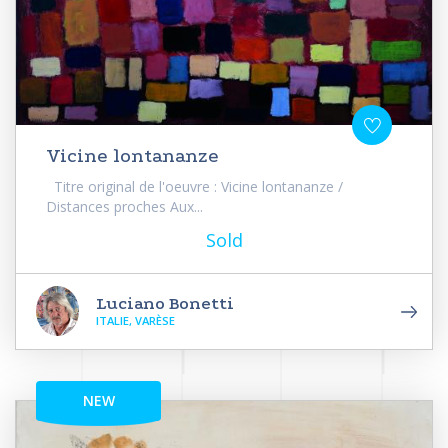
Vicine lontananze
Titre original de l'oeuvre : Vicine lontananze /
Distances proches Aux...
Sold
Luciano Bonetti
ITALIE, VARÈSE
NEW