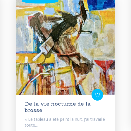
De la vie nocturne de la
brosse
« Le tableau a été peint la nuit. J'ai travaillé
toute...