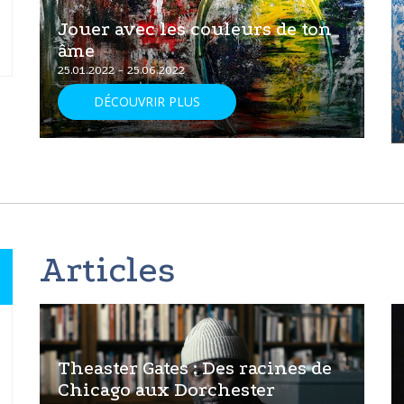
Jouer avec les couleurs de ton
âme
25.01.2022 - 25.06.2022
DÉCOUVRIR PLUS
Articles
Theaster Gates : Des racines de
Chicago aux Dorchester