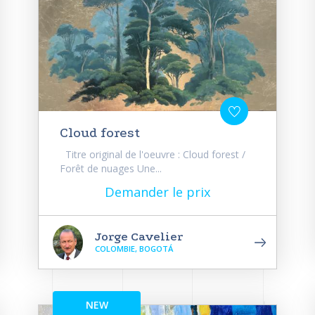
Cloud forest
Titre original de l'oeuvre : Cloud forest /
Forêt de nuages Une...
Demander le prix
Jorge Cavelier
COLOMBIE, BOGOTÁ
NEW