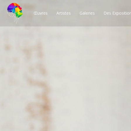
Œuvres
Artistes
Galeries
Des Expositio
Des milliers de po