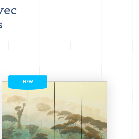
vec
s
NEW