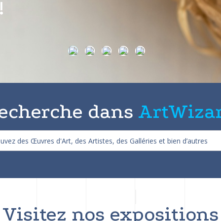
on de 25%
echerche dans
ArtWiza
Visitez nos expositions