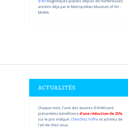
d'art
magnifiques publiés depuis de nombreuses
Variations de couleur de
années déjà par le Metropolitan Museum of Art -
Nikolay Yanakiev I
MoMA.
22.03.2018 - 31.09.2018
DÉCOUVRIR PLUS
ACTUALITÉS
Chaque mois, l'une des œuvres d'ArtWizard
présentées bénéficiera
d'une réduction de 25%
sur le prix indiqué.
Cherchez l'offre
et achetez de
l'art de chez vous.