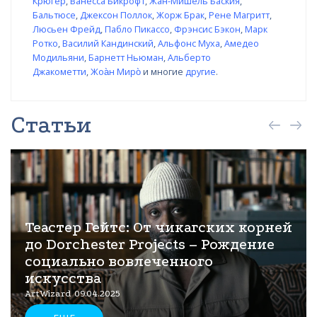
Крюгер
,
Ванесса Бикрофт
,
Жан-Мишель Баския
,
Бальтюсе
,
Джексон Поллок
,
Жорж Брак
,
Рене Магритт
,
Люсьен Фрейд
,
Пабло Пикассо
,
Фрэнсис Бэкон
,
Марк
Ротко
,
Василий Кандинский
,
Альфонс Муха
,
Амедео
Модильяни
,
Барнетт Ньюман
,
Альберто
Джакометти
,
Жоа̀н Миро̀
и многие
другие
.
Статьи
Теастер Гейтс: От чикагских корней
до Dorchester Projects – Рождение
социально вовлеченного
искусства
ArtWizard 09.04.2025