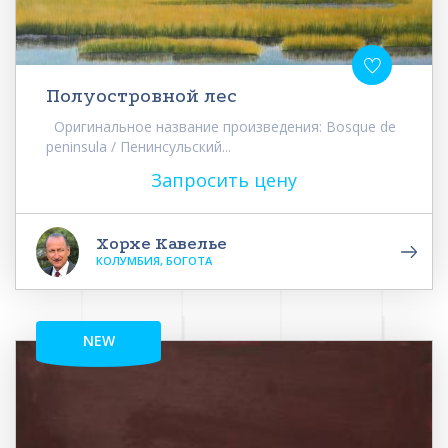
Полуостровной лес
Оригинальное название произведения: Bosque de
peninsula / Пенинсульский...
Запросить цену
Хорхе Кавелье
КОЛУМБИЯ, БОГОТА
NEW