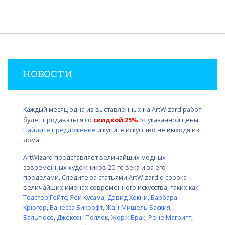
НОВОСТИ
Каждый месяц одна из выставленных на ArtWizard работ
будет продаваться со
скидкой 25%
от указанной цены.
Найдите предложение
и купите искусство не выходя из
дома.
ArtWizard представляет величайших модных
современных художников 20-го века и за его
пределами. Следите за статьями ArtWizard о сорока
величайших именах современного искусства, таких как
Теастер Гейтс
,
Яёи Кусама
,
Дэвид Хокни
,
Барбара
Крюгер
,
Ванесса Бикрофт
,
Жан-Мишель Баския
,
Бальтюсе
,
Джексон Поллок
,
Жорж Брак
,
Рене Магритт
,