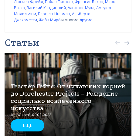
Люсьен Фрейд
,
Пабло Пикассо
,
Фрэнсис Бэкон
,
Марк
Ротко
,
Василий Кандинский
,
Альфонс Муха
,
Амедео
Модильяни
,
Барнетт Ньюман
,
Альберто
Джакометти
,
Жоа̀н Миро̀
и многие
другие
.
Статьи
Теастер Гейтс: От чикагских корней
до Dorchester Projects – Рождение
социально вовлеченного
искусства
ArtWizard 09.04.2025
ЕЩЕ