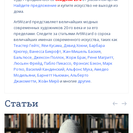
Найдите предложение
и купите искусство не выходя из
дома.
ArtWizard представляет величайших модных
современных художников 20-го века и за его
пределами. Следите за статьями ArtWizard о сорока
величайших именах современного искусства, таких как
Теастер Гейтс
,
Яёи Кусама
,
Дэвид Хокни
,
Барбара
Крюгер
,
Ванесса Бикрофт
,
Жан-Мишель Баския
,
Бальтюсе
,
Джексон Поллок
,
Жорж Брак
,
Рене Магритт
,
Люсьен Фрейд
,
Пабло Пикассо
,
Фрэнсис Бэкон
,
Марк
Ротко
,
Василий Кандинский
,
Альфонс Муха
,
Амедео
Модильяни
,
Барнетт Ньюман
,
Альберто
Джакометти
,
Жоа̀н Миро̀
и многие
другие
.
Статьи