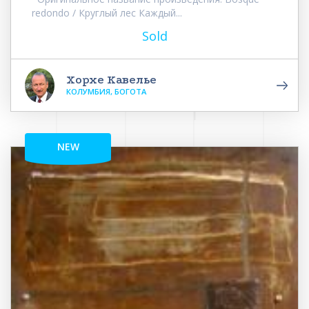
redondo / Круглый лес Каждый...
Sold
Хорхе Кавелье
КОЛУМБИЯ, БОГОТА
NEW