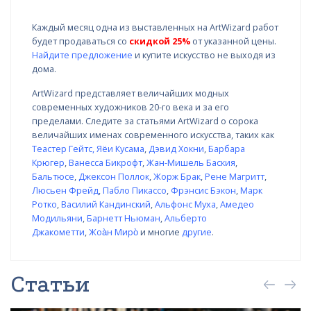
Каждый месяц одна из выставленных на ArtWizard работ
будет продаваться со
скидкой 25%
от указанной цены.
Найдите предложение
и купите искусство не выходя из
дома.
ArtWizard представляет величайших модных
современных художников 20-го века и за его
пределами. Следите за статьями ArtWizard о сорока
величайших именах современного искусства, таких как
Теастер Гейтс
,
Яёи Кусама
,
Дэвид Хокни
,
Барбара
Крюгер
,
Ванесса Бикрофт
,
Жан-Мишель Баския
,
Бальтюсе
,
Джексон Поллок
,
Жорж Брак
,
Рене Магритт
,
Люсьен Фрейд
,
Пабло Пикассо
,
Фрэнсис Бэкон
,
Марк
Ротко
,
Василий Кандинский
,
Альфонс Муха
,
Амедео
Модильяни
,
Барнетт Ньюман
,
Альберто
Джакометти
,
Жоа̀н Миро̀
и многие
другие
.
Статьи