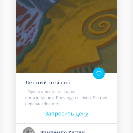
Летний пейзаж
Оригинальное название
произведения: Paesaggio estivo / Летний
пейзаж «Летнее...
Запросить цену
Винченцо Калли