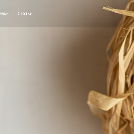
авки
Статьи
остей, получи свою со