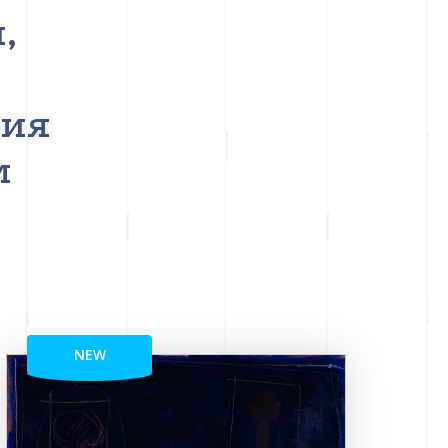
,
ния
м
NEW