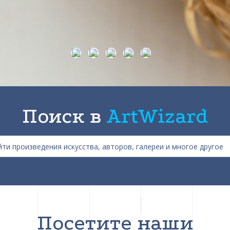
Поиск в
ArtWizard
Посетите наши