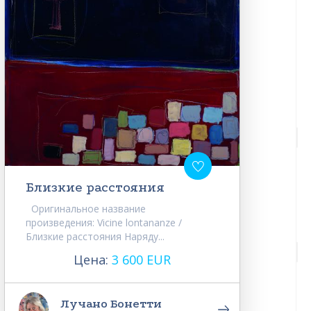
Близкие расстояния
Оригинальное название
произведения: Vicine lontananze /
Близкие расстояния Наряду...
Цена:
3 600 EUR
Лучано Бонетти