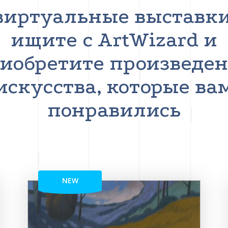
виртуальные выставки
ищите с ArtWizard и
иобретите произведе
искусства, которые ва
понравились
NEW