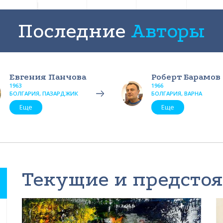
Последние
Авторы
Евгения Панчова
Роберт Барамов
1963
1966
БОЛГАРИЯ, ПАЗАРДЖИК
БОЛГАРИЯ, ВАРНА
Еще
Еще
Текущие и предсто