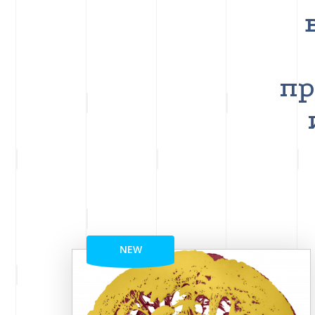
пр
NEW