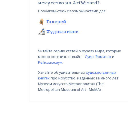
искусство на ArtWizard?
Познакомьтесь с возможностями для:
Галерей
Художников
Читайте серию статей о музеях мира, которые
можно посетить онлайн –
Лувр
,
Эрмитаж
и
Рейксмюсеум
.
Узнайте об удивительных
художественных
книгах
про искусство, изданных за много лет
Вариации в цвете, Николай
ай
Музеем искусств Метрополитан (The
Янакиев I
Metropolitan Museum of Art - MoMA).
22.03.2018 - 31.09.2018
УЗНАТЬ БОЛЬШЕ