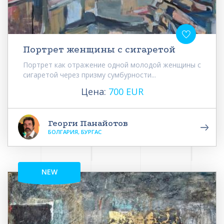
Портрет женщины с сигаретой
Портрет как отражение одной молодой женщины с
сигаретой через призму сумбурности...
Цена:
700 EUR
Георги Панайотов
БОЛГАРИЯ, БУРГАС
NEW