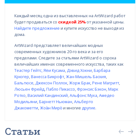
Каждый месяц одна из выставленных на ArtWizard работ
будет продаваться со
скидкой 25%
от указанной цены.
Найдите предложение
и купите искусство не выходя из
дома.
ArtWizard представляет величайших модных
современных художников 20-го века и за его
пределами. Следите за статьями ArtWizard о сорока
величайших именах современного искусства, таких как
Теастер Гейтс
,
Яёи Кусама
,
Дэвид Хокни
,
Барбара
Крюгер
,
Ванесса Бикрофт
,
Жан-Мишель Баския
,
Бальтюсе
,
Джексон Поллок
,
Жорж Брак
,
Рене Магритт
,
Люсьен Фрейд
,
Пабло Пикассо
,
Фрэнсис Бэкон
,
Марк
Ротко
,
Василий Кандинский
,
Альфонс Муха
,
Амедео
Модильяни
,
Барнетт Ньюман
,
Альберто
Джакометти
,
Жоа̀н Миро̀
и многие
другие
.
Статьи