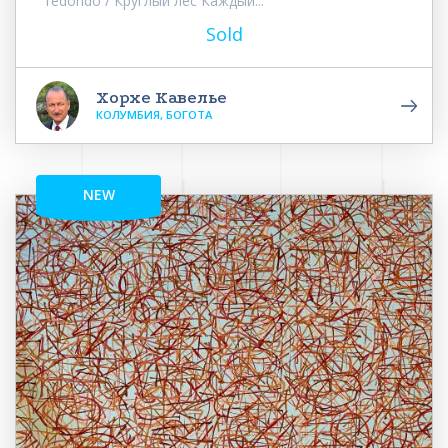
redondo / Круглый лес Каждый...
Sold
Хорхе Кавелье
КОЛУМБИЯ, БОГОТА
NEW