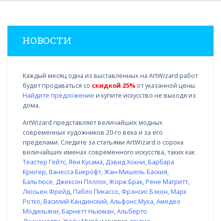
НОВОСТИ
Каждый месяц одна из выставленных на ArtWizard работ
будет продаваться со
скидкой 25%
от указанной цены.
Найдите предложение
и купите искусство не выходя из
дома.
ArtWizard представляет величайших модных
современных художников 20-го века и за его
пределами. Следите за статьями ArtWizard о сорока
величайших именах современного искусства, таких как
Теастер Гейтс
,
Яёи Кусама
,
Дэвид Хокни
,
Барбара
Крюгер
,
Ванесса Бикрофт
,
Жан-Мишель Баския
,
Бальтюсе
,
Джексон Поллок
,
Жорж Брак
,
Рене Магритт
,
Люсьен Фрейд
,
Пабло Пикассо
,
Фрэнсис Бэкон
,
Марк
Ротко
,
Василий Кандинский
,
Альфонс Муха
,
Амедео
Модильяни
,
Барнетт Ньюман
,
Альберто