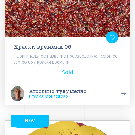
Краски времени 06
Оригинальное название произведения: I colori del
tempo 06 / Краски времени...
Sold
Агостино Тулумелло
ИТАЛИЯ, МОНТЕДОРО
NEW