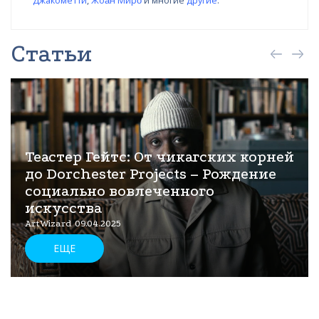
Джакометти
,
Жоа̀н Миро̀
и многие
другие
.
Статьи
Теастер Гейтс: От чикагских корней
до Dorchester Projects – Рождение
социально вовлеченного
искусства
ArtWizard 09.04.2025
ЕЩЕ