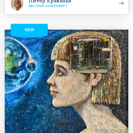
Питер Краванья
АВСТРИЯ, КЛАГЕНФУРТ
NEW