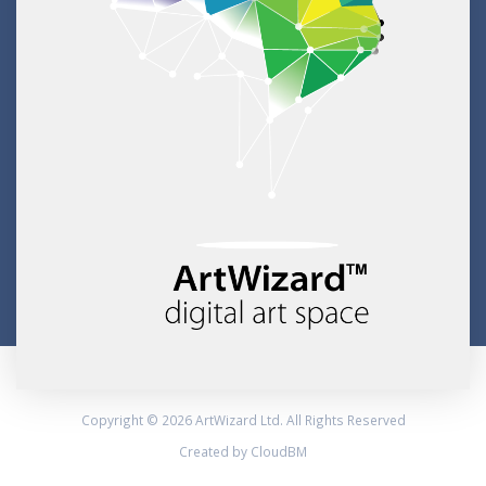
Copyright © 2026 ArtWizard Ltd. All Rights Reserved
Created by CloudBM