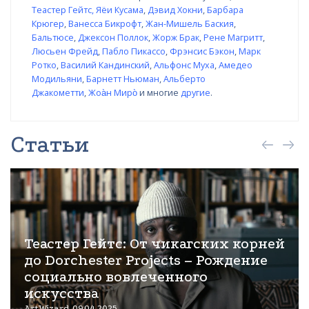
Теастер Гейтс
,
Яёи Кусама
,
Дэвид Хокни
,
Барбара
Крюгер
,
Ванесса Бикрофт
,
Жан-Мишель Баския
,
Бальтюсе
,
Джексон Поллок
,
Жорж Брак
,
Рене Магритт
,
Люсьен Фрейд
,
Пабло Пикассо
,
Фрэнсис Бэкон
,
Марк
Ротко
,
Василий Кандинский
,
Альфонс Муха
,
Амедео
Модильяни
,
Барнетт Ньюман
,
Альберто
Джакометти
,
Жоа̀н Миро̀
и многие
другие
.
Статьи
Теастер Гейтс: От чикагских корней
до Dorchester Projects – Рождение
социально вовлеченного
искусства
ArtWizard 09.04.2025