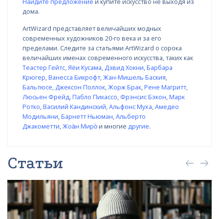
Найдите предложение
и купите искусство не выходя из
дома.
ArtWizard представляет величайших модных
современных художников 20-го века и за его
пределами. Следите за статьями ArtWizard о сорока
величайших именах современного искусства, таких как
Теастер Гейтс
,
Яёи Кусама
,
Дэвид Хокни
,
Барбара
Крюгер
,
Ванесса Бикрофт
,
Жан-Мишель Баския
,
Бальтюсе
,
Джексон Поллок
,
Жорж Брак
,
Рене Магритт
,
Люсьен Фрейд
,
Пабло Пикассо
,
Фрэнсис Бэкон
,
Марк
Ротко
,
Василий Кандинский
,
Альфонс Муха
,
Амедео
Модильяни
,
Барнетт Ньюман
,
Альберто
Джакометти
,
Жоа̀н Миро̀
и многие
другие
.
Статьи