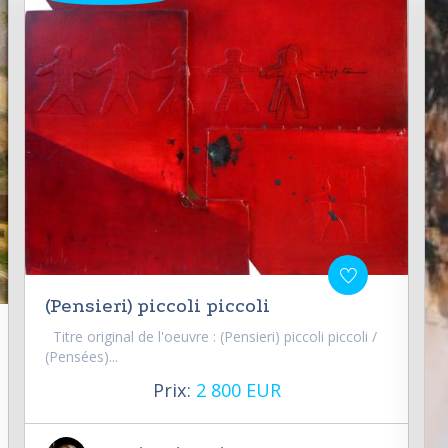
(Pensieri) piccoli piccoli
Titre original de l'oeuvre : (Pensieri) piccoli piccoli /
(Pensées)...
Prix:
2 800 EUR