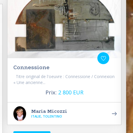
Connessione
Titre original de l'oeuvre : Connessione / Connexion
« Une ancienne...
Prix:
2 800 EUR
Maria Micozzi
ITALIE, TOLENTINO