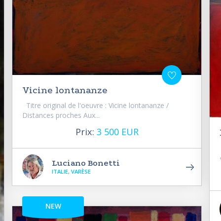
Vicine lontananze
Titre original de l'oeuvre : Vicine lontananze /
Distances proches Aux...
Prix:
3 500 EUR
Luciano Bonetti
ITALIE, VARÈSE
NEW