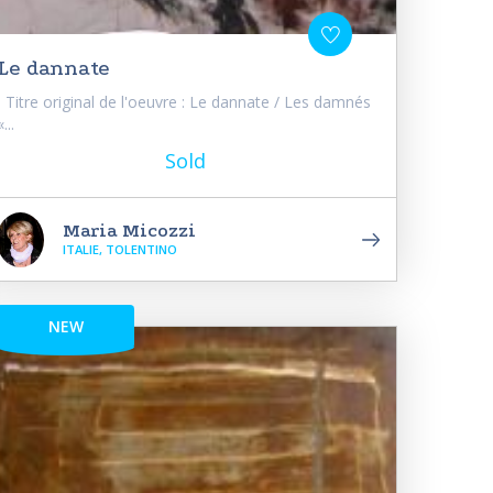
Le dannate
Titre original de l'oeuvre : Le dannate / Les damnés
«...
Sold
Maria Micozzi
ITALIE, TOLENTINO
NEW