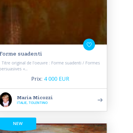
Forme suadenti
Titre original de l'oeuvre : Forme suadenti / Formes
persuasives «...
Prix:
4 000 EUR
Maria Micozzi
ITALIE, TOLENTINO
NEW