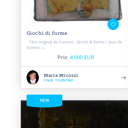
Giochi di forme
Titre original de l'oeuvre : Giochi di forme / Jeux de
formes «...
Prix:
4 000 EUR
Maria Micozzi
ITALIE, TOLENTINO
NEW