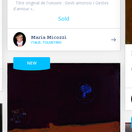
Titre original de l'oeuvre : Gesti amorosi / Gestes
d'amour «...
Sold
Maria Micozzi
ITALIE, TOLENTINO
NEW