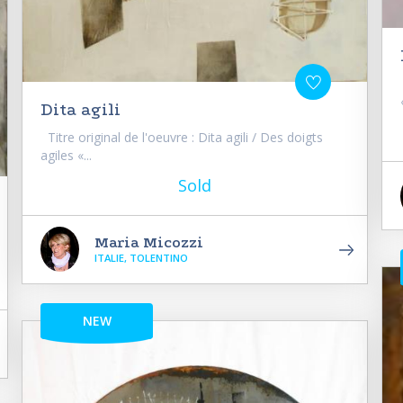
Dita agili
Titre original de l'oeuvre : Dita agili / Des doigts
agiles «...
Sold
Maria Micozzi
ITALIE, TOLENTINO
NEW