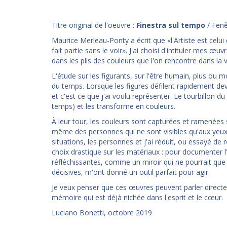
Titre original de l'oeuvre :
Finestra sul tempo
/ Fenê
Maurice Merleau-Ponty a écrit que «l'Artiste est celui
fait partie sans le voir». J'ai choisi d'intituler mes 
dans les plis des couleurs que l'on rencontre dans la 
L'étude sur les figurants, sur l'être humain, plus ou
du temps. Lorsque les figures défilent rapidement de
et c'est ce que j'ai voulu représenter. Le tourbillon
temps) et les transforme en couleurs.
À leur tour, les couleurs sont capturées et ramenées s
même des personnes qui ne sont visibles qu'aux yeux d
situations, les personnes et j'ai réduit, ou essayé de 
choix drastique sur les matériaux : pour documenter l'
réfléchissantes, comme un miroir qui ne pourrait que re
décisives, m'ont donné un outil parfait pour agir.
Je veux penser que ces œuvres peuvent parler directe
mémoire qui est déjà nichée dans l'esprit et le cœur.
Luciano Bonetti, octobre 2019