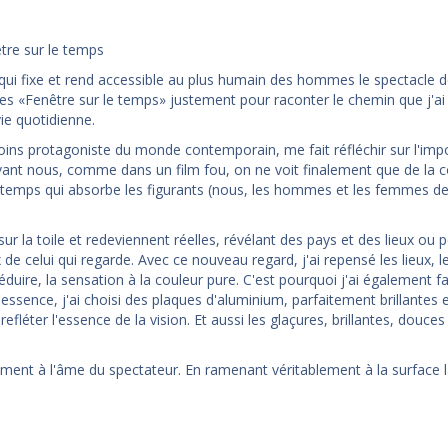
tre sur le temps
 qui fixe et rend accessible au plus humain des hommes le spectacle do
œuvres «Fenêtre sur le temps» justement pour raconter le chemin que j'ai
vie quotidienne.
 moins protagoniste du monde contemporain, me fait réfléchir sur l'im
vant nous, comme dans un film fou, on ne voit finalement que de la c
 du temps qui absorbe les figurants (nous, les hommes et les femmes d
ur la toile et redeviennent réelles, révélant des pays et des lieux ou 
e celui qui regarde. Avec ce nouveau regard, j'ai repensé les lieux, l
réduire, la sensation à la couleur pure. C'est pourquoi j'ai également fa
essence, j'ai choisi des plaques d'aluminium, parfaitement brillantes 
fléter l'essence de la vision. Et aussi les glaçures, brillantes, douces
ment à l'âme du spectateur. En ramenant véritablement à la surface 