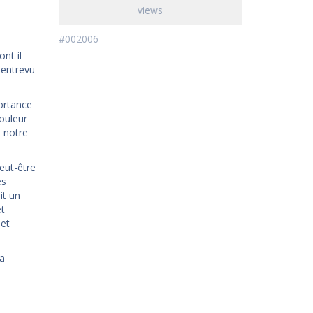
views
#002006
nt il
 entrevu
portance
ouleur
e notre
peut-être
es
it un
et
 et
la