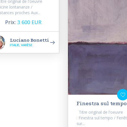
tre original de l'oeuvre
Vicine lontananze /
stances proches Aux...
Prix:
3 600 EUR
Luciano Bonetti
ITALIE, VARÈSE
Finestra sul tempo
Titre original de l'oeuvre
: Finestra sul tempo / Fenê
sur...