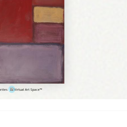
rites
Virtual Art Space™
e