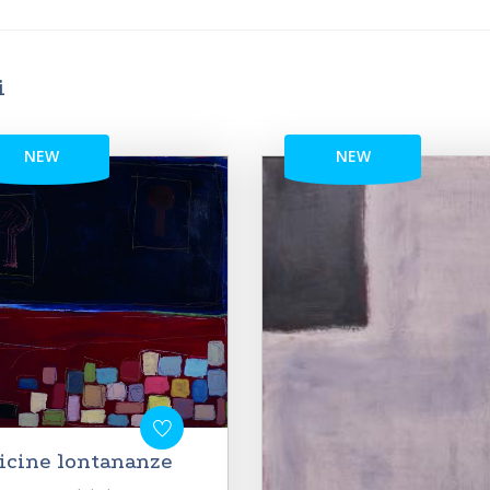
i
NEW
NEW
icine lontananze