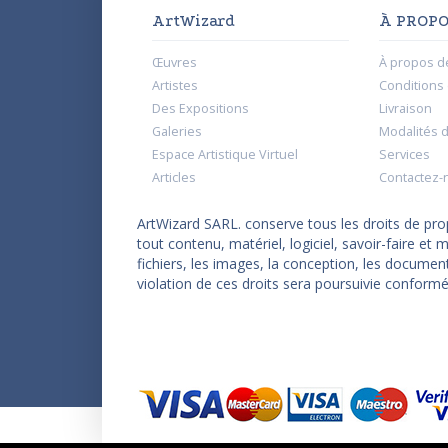
ArtWizard
À PROPO
Œuvres
À propos d
Artistes
Conditions d
Des Expositions
Livraison
Galeries
Modalités 
Espace Artistique Virtuel
Services
Articles
Contactez-
ArtWizard SARL. conserve tous les droits de propr
tout contenu, matériel, logiciel, savoir-faire e
fichiers, les images, la conception, les documen
violation de ces droits sera poursuivie conformé