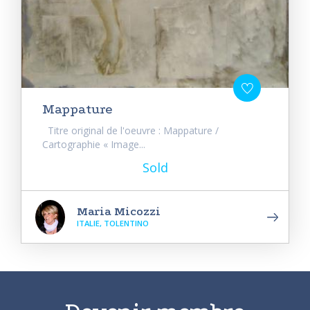
Mappature
Titre original de l'oeuvre : Mappature /
Cartographie « Image...
Sold
Maria Micozzi
ITALIE, TOLENTINO