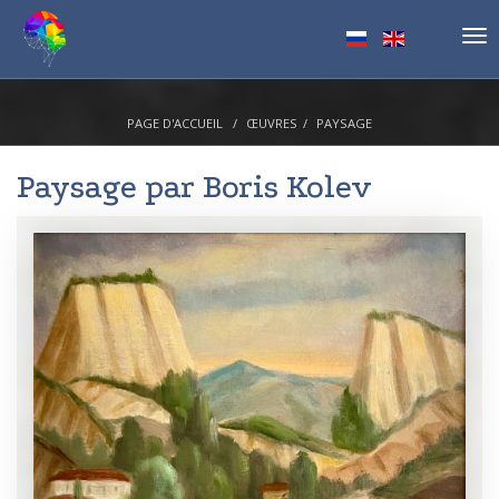
Tog
nav
PAGE D'ACCUEIL
ŒUVRES
PAYSAGE
Paysage par
Boris Kolev