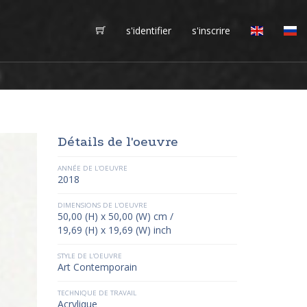
s'identifier
s'inscrire
Détails de l'oeuvre
ANNÉE DE L'OEUVRE
2018
DIMENSIONS DE L'OEUVRE
50,00 (H) x 50,00 (W) cm /
19,69 (H) x 19,69 (W) inch
STYLE DE L'OEUVRE
Art Contemporain
TECHNIQUE DE TRAVAIL
Acrylique