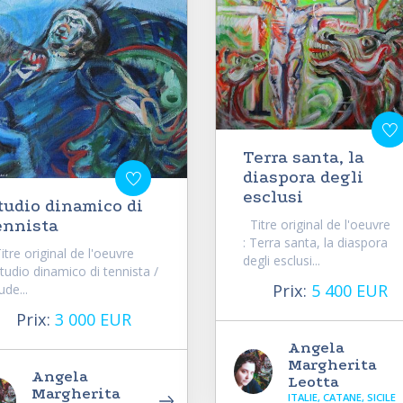
Terra santa, la
diaspora degli
esclusi
tudio dinamico di
ennista
Titre original de l'oeuvre
: Terra santa, la diaspora
tre original de l'oeuvre
degli esclusi...
Studio dinamico di tennista /
Prix:
5 400 EUR
ude...
Prix:
3 000 EUR
Angela
Margherita
Angela
Leotta
Margherita
ITALIE, CATANE, SICILE