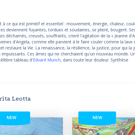
 ce qui est primitif et essentiel : mouvement, énergie, chaleur, coule
tes deviennent fuyantes, tordues et soudaines, se plient, bougent. Ses
s décharnés, creusés, souffrants, crient l'agitation de la « Jeanne d'A
 veines d'Angela, comme elle parvient à le faire couler comme la lave 
et restaure la Vie. La renaissance, la résilience, la justice, pour qui la 
rés impuissants. Ces âmes qui ne cherchaient qu'un nouveau monde. Un
élèbre tableau d'
Edvard Munch
, dans toute leur douleur. Synthèse
ita Leotta
NEW
NEW