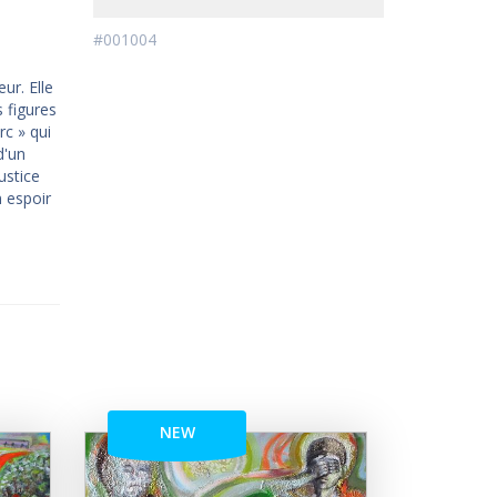
#001004
ur. Elle
 figures
rc » qui
d'un
justice
 espoir
NEW