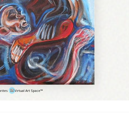
rites
Virtual Art Space™
e