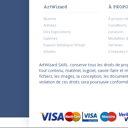
ArtWizard
À PROPO
Œuvres
À propos d
Artistes
Conditions d
Des Expositions
Livraison
Galeries
Modalités 
Espace Artistique Virtuel
Services
Articles
Contactez-
ArtWizard SARL. conserve tous les droits de propr
tout contenu, matériel, logiciel, savoir-faire e
fichiers, les images, la conception, les documen
violation de ces droits sera poursuivie conformé