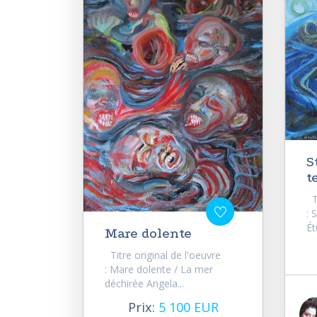
S
t
Ti
: 
Ét
Mare dolente
Titre original de l'oeuvre
: Mare dolente / La mer
déchirée Angela...
Prix:
5 100 EUR