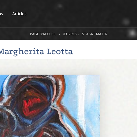
ns
Articles
PAGE D'ACCUEIL
ŒUVRES
STABAT MATER
Margherita Leotta