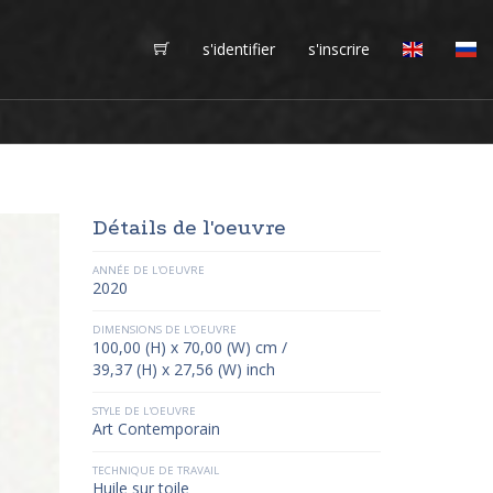
s'identifier
s'inscrire
Détails de l'oeuvre
ANNÉE DE L'OEUVRE
2020
DIMENSIONS DE L'OEUVRE
100,00 (H) x 70,00 (W) cm /
39,37 (H) x 27,56 (W) inch
STYLE DE L'OEUVRE
Art Contemporain
TECHNIQUE DE TRAVAIL
Huile sur toile