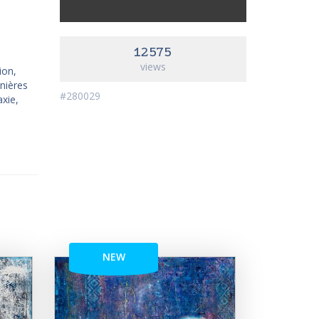
12575
views
ion,
rnières
#280029
xie,
NEW