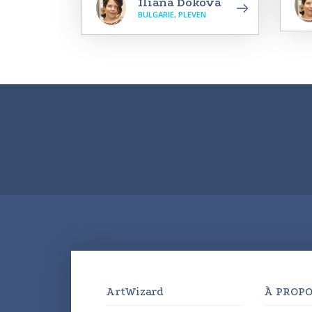
Iliana Dokova
BULGARIE, PLEVEN
ArtWizard
À PROPO