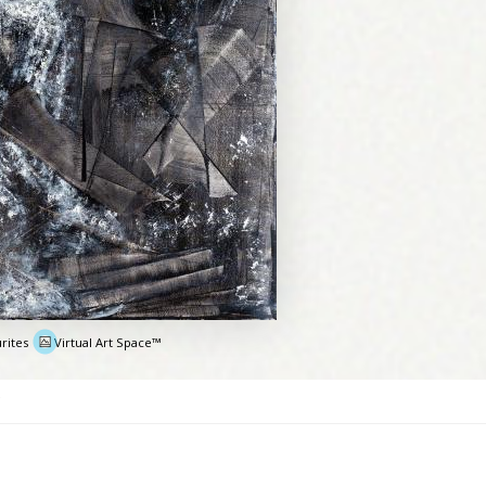
rites
Virtual Art Space™
e