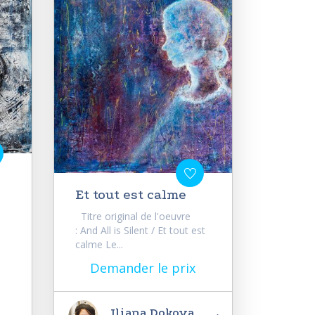
Et tout est calme
Titre original de l'oeuvre
: And All is Silent / Et tout est
calme Le...
Demander le prix
Iliana Dokova