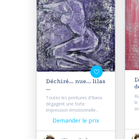
L
Déchiré... nue... lilas
d
...
Il
Toutes les peintures d'Iliana
le
dégagent une forte
as
impression émotionnelle...
Demander le prix