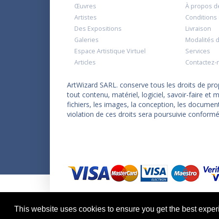
Œuvres
À propos d
Artistes
Conditions d
Des Expositions
Livraison
Galeries
Modalités 
Espace Artistique Virtuel
Services
Articles
Contactez-
ArtWizard SARL. conserve tous les droits de propr
tout contenu, matériel, logiciel, savoir-faire e
fichiers, les images, la conception, les documen
violation de ces droits sera poursuivie conformé
Copyright © 2026 ArtWizard Ltd. All Rights Reserved
This website uses cookies to ensure you get the best expe