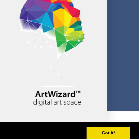
Created by CloudBM
Got it!