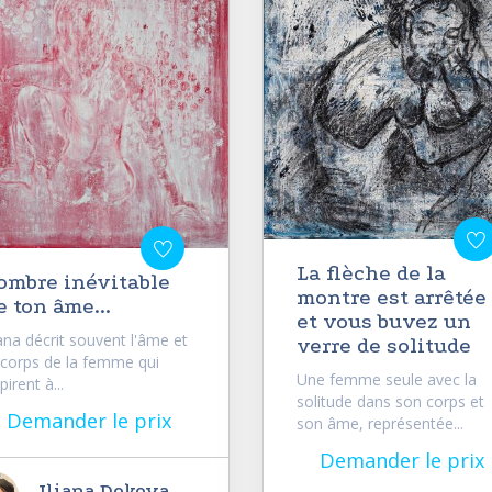
La flèche de la
'ombre inévitable
montre est arrêtée
e ton âme...
et vous buvez un
iana décrit souvent l'âme et
verre de solitude
 corps de la femme qui
Une femme seule avec la
pirent à...
solitude dans son corps et
Demander le prix
son âme, représentée...
Demander le prix
Iliana Dokova