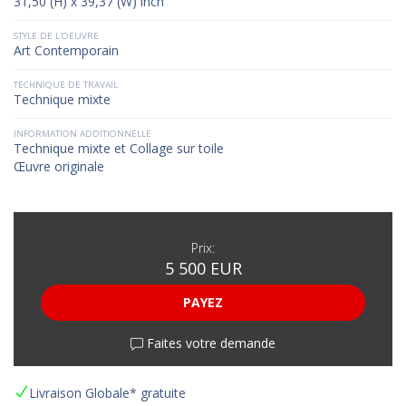
31,50 (H) x 39,37 (W) inch
STYLE DE L'OEUVRE
Art Contemporain
TECHNIQUE DE TRAVAIL
Technique mixte
INFORMATION ADDITIONNELLE
Technique mixte et Collage sur toile
Œuvre originale
Prix:
5 500 EUR
PAYEZ
Faites votre demande
Livraison Globale* gratuite