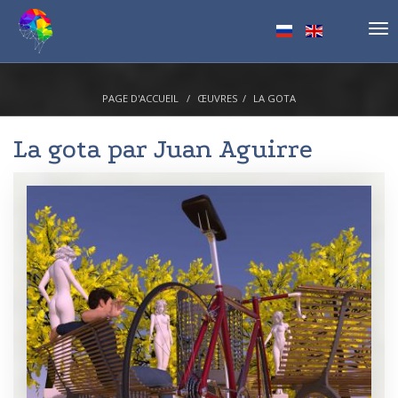
Tog
nav
PAGE D'ACCUEIL
ŒUVRES
LA GOTA
La gota par
Juan Aguirre