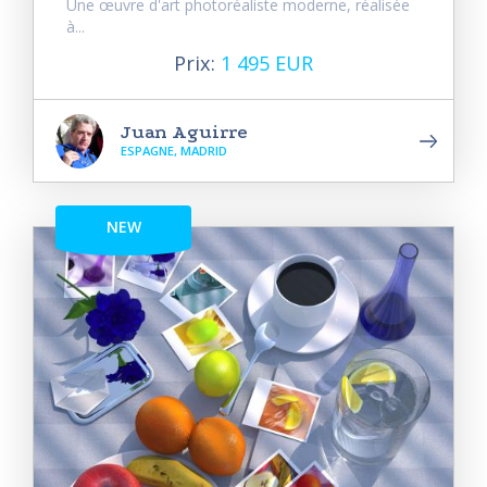
Une œuvre d'art photoréaliste moderne, réalisée
à...
Prix:
1 495 EUR
Juan Aguirre
ESPAGNE, MADRID
NEW