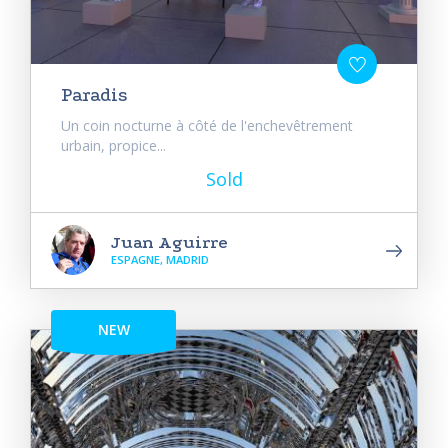
Paradis
Un coin nocturne à côté de l'enchevêtrement
urbain, propice...
Sold
Juan Aguirre
ESPAGNE, MADRID
NEW