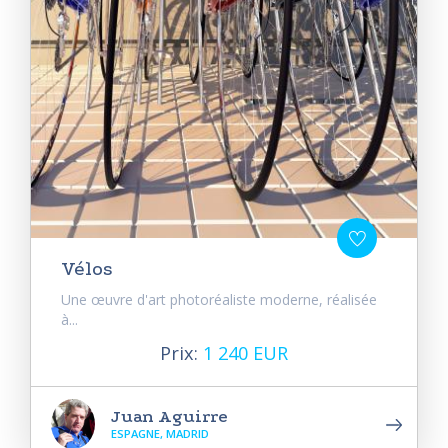
Vélos
Une œuvre d'art photoréaliste moderne, réalisée
à...
Prix:
1 240 EUR
Juan Aguirre
ESPAGNE, MADRID