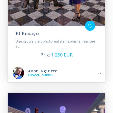
El Ensayo
Une œuvre d'art photoréaliste moderne, réalisée
à...
Prix:
1 250 EUR
Juan Aguirre
ESPAGNE, MADRID