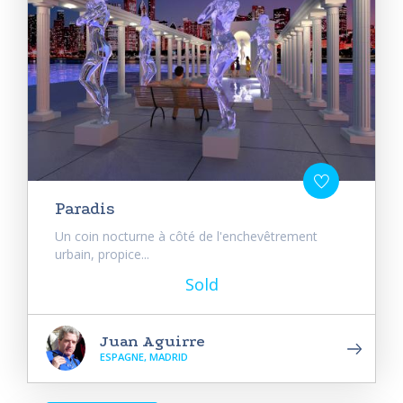
Paradis
Un coin nocturne à côté de l'enchevêtrement
urbain, propice...
Sold
Juan Aguirre
ESPAGNE, MADRID