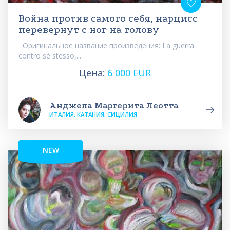
Война против самого себя, нарцисс
перевернут с ног на голову
Оригинальное название произведения: La guerra
contro sé stesso,...
Цена:
6 000 EUR
Анджела Маргерита Леотта
ИТАЛИЯ, КАТАНИЯ, СИЦИЛИЯ
NEW