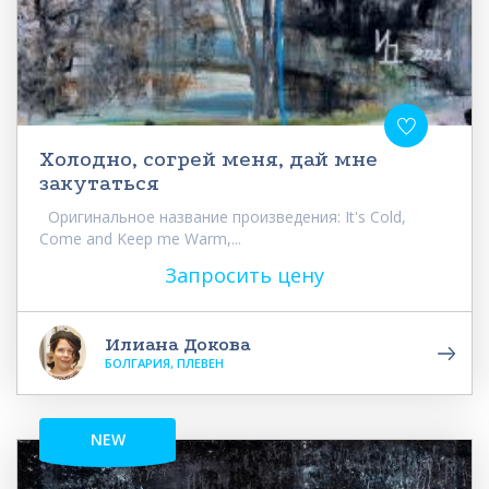
Холодно, согрей меня, дай мне
закутаться
Оригинальное название произведения: It's Cold,
Come and Keep me Warm,...
Запросить цену
Илиана Докова
БОЛГАРИЯ, ПЛЕВЕН
NEW