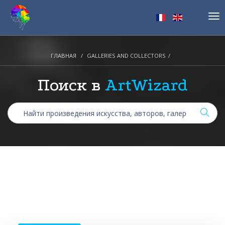
Tog
nav
ГЛАВНАЯ
GALLERIES AND COLLECTORS
Поиск в
ArtWizard