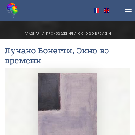
Tog
nav
ГЛАВНАЯ
ПРОИЗВЕДЕНИЯ
ОКНО ВО ВРЕМЕНИ
Лучано Бонетти
, Окно во
времени