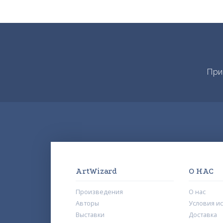
При
ArtWizard
О НАС
Произведения
О нас
Авторы
Условия и
Выставки
Доставка