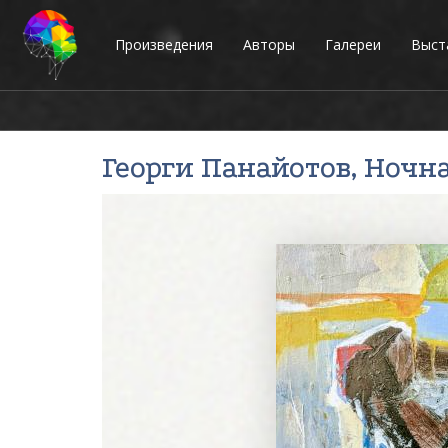
Произведения
Авторы
Галереи
Выст
Георги Панайотов
, Ночн