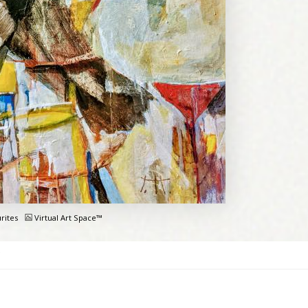
rites
Virtual Art Space™
e