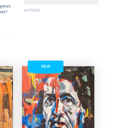
думал,
#470006
нает
NEW