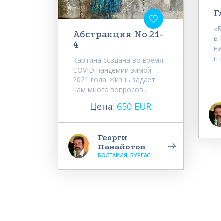
Г
«
Абстракция No 21-
в 
4
н
пт
Картина создана во время
COVID пандемии зимой
2021 года. Жизнь задает
нам много вопросов....
Цена:
650 EUR
Георги
Панайотов
БОЛГАРИЯ, БУРГАС