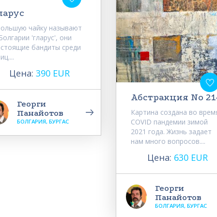
ларус
Большую чайку называют
Болгарии 'гларус', они
астоящие бандиты среди
иц....
Цена:
390 EUR
Абстракция No 21
Георги
Картина создана во врем
Панайотов
COVID пандемии зимой
БОЛГАРИЯ, БУРГАС
2021 года. Жизнь задает
нам много вопросов....
Цена:
630 EUR
Георги
Панайотов
БОЛГАРИЯ, БУРГАС