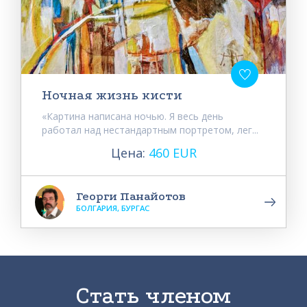
Ночная жизнь кисти
«Картина написана ночью. Я весь день
работал над нестандартным портретом, лег...
Цена:
460 EUR
Георги Панайотов
БОЛГАРИЯ, БУРГАС
Стать членом