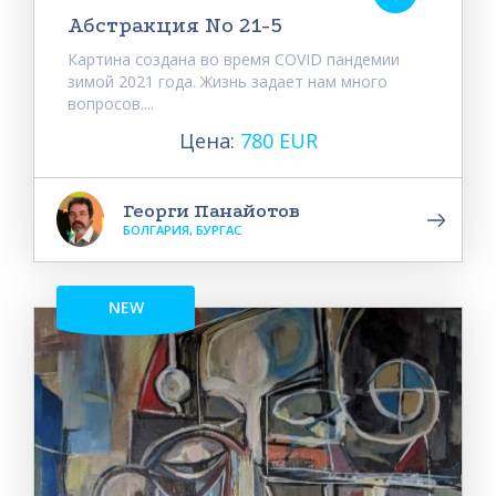
Абстракция No 21-5
Картина создана во время COVID пандемии
зимой 2021 года. Жизнь задает нам много
вопросов....
Цена:
780 EUR
Георги Панайотов
БОЛГАРИЯ, БУРГАС
NEW