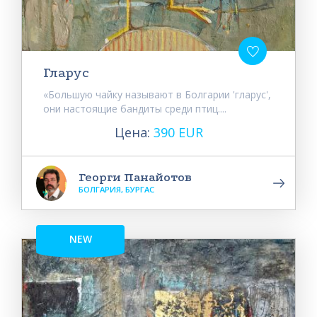
Гларус
«Большую чайку называют в Болгарии 'гларус',
они настоящие бандиты среди птиц....
Цена:
390 EUR
Георги Панайотов
БОЛГАРИЯ, БУРГАС
NEW