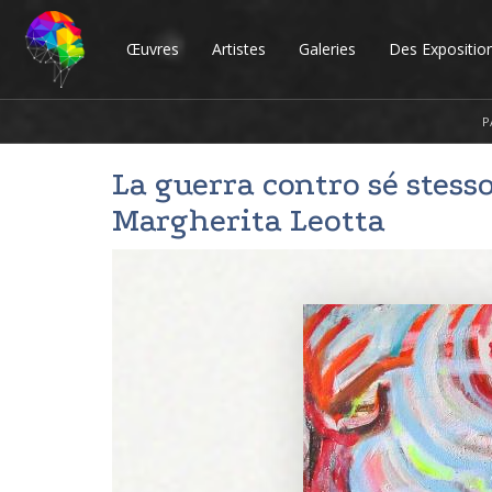
Œuvres
Artistes
Galeries
Des Expositio
P
La guerra contro sé stess
Margherita Leotta