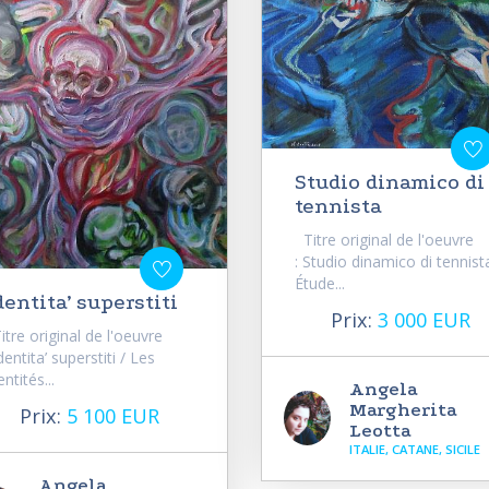
Studio dinamico di
tennista
Titre original de l'oeuvre
: Studio dinamico di tennist
Étude...
dentita’ superstiti
Prix:
3 000 EUR
tre original de l'oeuvre
Identita’ superstiti / Les
entités...
Angela
Margherita
Prix:
5 100 EUR
Leotta
ITALIE, CATANE, SICILE
Angela