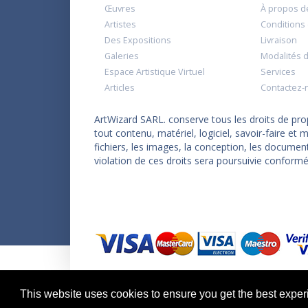
Œuvres
À propos d
Artistes
Conditions d
Des Expositions
Livraison
Galeries
Modalités 
Espace Artistique Virtuel
Services
Articles
Contactez-
ArtWizard SARL. conserve tous les droits de propr
tout contenu, matériel, logiciel, savoir-faire e
fichiers, les images, la conception, les documen
violation de ces droits sera poursuivie conformé
Copyright © 2026 ArtWizard Ltd. All Rights Reserved
This website uses cookies to ensure you get the best expe