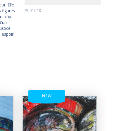
ur. Elle
#001010
 figures
rc » qui
d'un
justice
 espoir
NEW