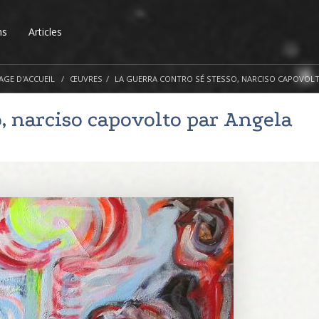
ns
Articles
AGE D'ACCUEIL
ŒUVRES
LA GUERRA CONTRO SÉ STESSO, NARCISO CAPOVOL
o, narciso capovolto par
Angela