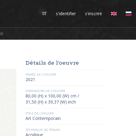
s'identifier
s'inscrire
TO
Détails de l'oeuvre
ANNÉE DE L'OEUVRE
2021
DIMENSIONS DE L'OEUVRE
80,00 (H) x 100,00 (W) cm /
31,50 (H) x 39,37 (W) inch
STYLE DE L'OEUVRE
Art Contemporain
TECHNIQUE DE TRAVAIL
Acrylique