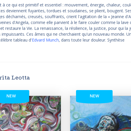
 ce qui est primitif et essentiel : mouvement, énergie, chaleur, coule
tes deviennent fuyantes, tordues et soudaines, se plient, bougent. Ses
s décharnés, creusés, souffrants, crient l'agitation de la « Jeanne d'A
 veines d'Angela, comme elle parvient à le faire couler comme la lave 
et restaure la Vie. La renaissance, la résilience, la justice, pour qui la 
rés impuissants. Ces âmes qui ne cherchaient qu'un nouveau monde. Un
élèbre tableau d'
Edvard Munch
, dans toute leur douleur. Synthèse
ita Leotta
NEW
NEW