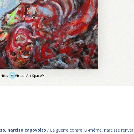
rites
Virtual Art Space™
e
so, narciso capovolto
/ La guerre contre lui-même, narcisse renver