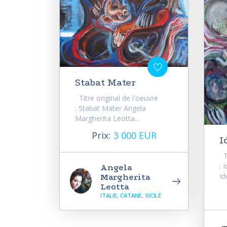
Stabat Mater
Titre original de l'oeuvre
: Stabat Mater Angela
Margherita Leotta...
Prix:
3 000 EUR
I
Ti
: 
Angela
Id
Margherita
Leotta
ITALIE, CATANE, SICILE