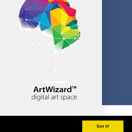
Created by CloudBM
Got it!