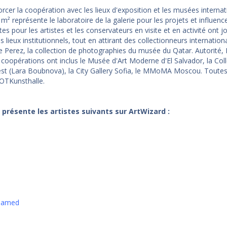
forcer la coopération avec les lieux d'exposition et les musées intern
² représente le laboratoire de la galerie pour les projets et influence
s pour les artistes et les conservateurs en visite et en activité ont 
s lieux institutionnels, tout en attirant des collectionneurs internatio
 Perez, la collection de photographies du musée du Qatar. Autorité, D
oopérations ont inclus le Musée d'Art Moderne d'El Salvador, la Coll
t (Lara Boubnova), la City Gallery Sofia, le MMoMA Moscou. Toutes c
ROTKunsthalle.
r présente les artistes suivants sur ArtWizard :
hamed