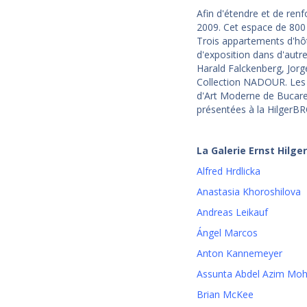
Afin d'étendre et de ren
2009. Cet espace de 800 m
Trois appartements d'hôte
d'exposition dans d'autre
Harald Falckenberg, Jorge
Collection NADOUR. Les c
d'Art Moderne de Bucares
présentées à la HilgerB
La Galerie Ernst Hilge
Alfred Hrdlicka
Anastasia Khoroshilova
Andreas Leikauf
Ángel Marcos
Anton Kannemeyer
Assunta Abdel Azim Mo
Brian McKee