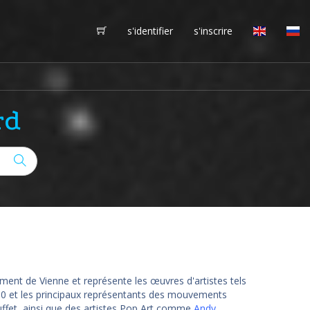
s'identifier
s'inscrire
rd
ement de Vienne et représente les œuvres d'artistes tels
60 et les principaux représentants des mouvements
ffet, ainsi que des artistes Pop Art comme
Andy