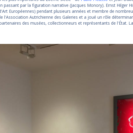
en passant par la figuration narrative (Jacques Monory). Ernst Hilger Hi
d'Art Européennes) pendant plusieurs années et membre de nombreux co
de l'Association Autrichienne des Galeries et a joué un rôle détermina
partenaires des musées, collectionneurs et représentants de l'État. La 