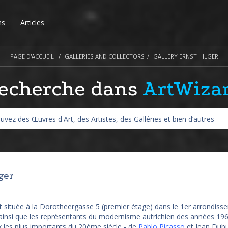
ns
Articles
PAGE D'ACCUEIL
GALLERIES AND COLLECTORS
GALLERY ERNST HILGER
echerche dans
ArtWiza
ger
st située à la Dorotheergasse 5 (premier étage) dans le 1er arrondiss
 ainsi que les représentants du modernisme autrichien des années 19
ux les plus importants du 20ème siècle - de
Pablo Picasso
et Jean Dubu