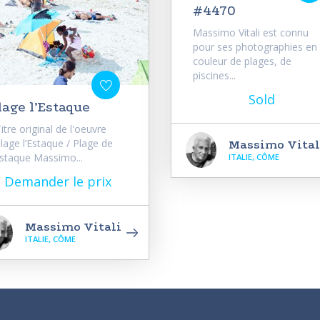
#4470
Massimo Vitali est connu
pour ses photographies en
couleur de plages, de
piscines...
Sold
lage l’Estaque
tre original de l'oeuvre
Plage l’Estaque / Plage de
Massimo Vital
Estaque Massimo...
ITALIE, CÔME
Demander le prix
Massimo Vitali
ITALIE, CÔME