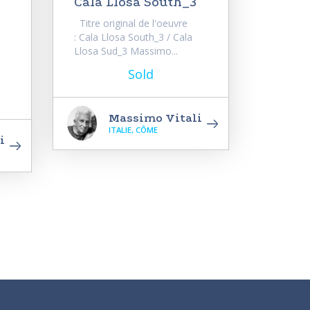
Cala Llosa South_3
Titre original de l'oeuvre
: Cala Llosa South_3 / Cala
Llosa Sud_3 Massimo...
Sold
Massimo Vitali
ITALIE, CÔME
i