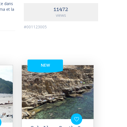
te dans
11472
ma et la
views
#001123005
NEW