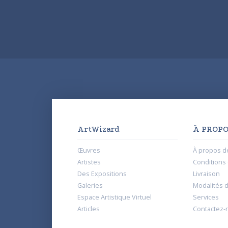
ArtWizard
À PROPO
Œuvres
À propos d
Artistes
Conditions d
Des Expositions
Livraison
Galeries
Modalités 
Espace Artistique Virtuel
Services
Articles
Contactez-