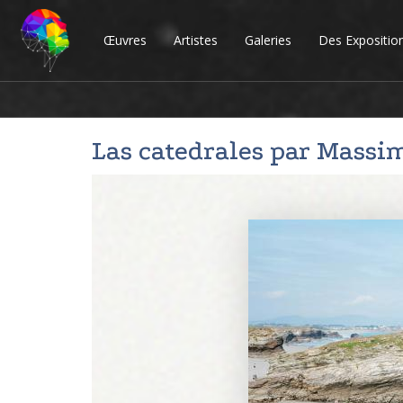
Œuvres
Artistes
Galeries
Des Expositio
Las catedrales par
Massim