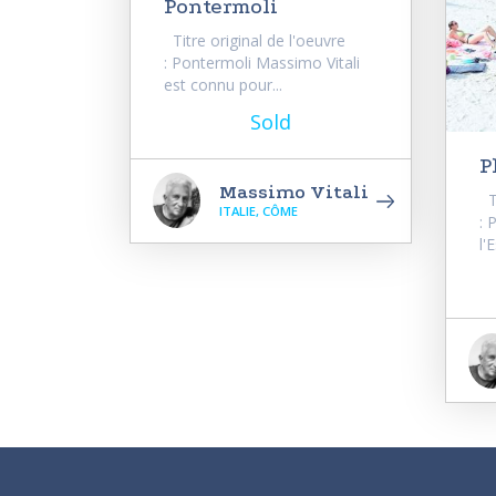
Pontermoli
Titre original de l'oeuvre
: Pontermoli Massimo Vitali
est connu pour...
Sold
P
Massimo Vitali
Ti
ITALIE, CÔME
: 
l'