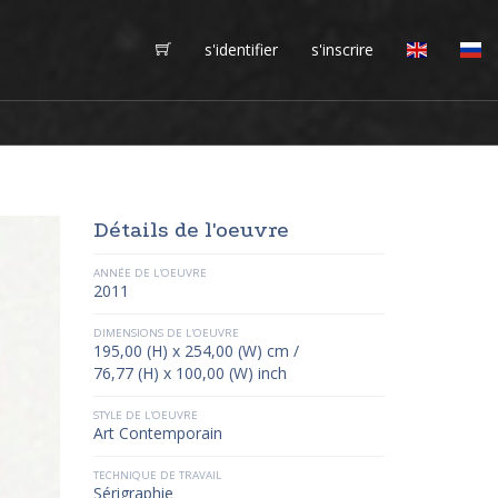
s'identifier
s'inscrire
Détails de l'oeuvre
ANNÉE DE L'OEUVRE
2011
DIMENSIONS DE L'OEUVRE
195,00 (H) x 254,00 (W) cm /
76,77 (H) x 100,00 (W) inch
STYLE DE L'OEUVRE
Art Contemporain
TECHNIQUE DE TRAVAIL
Sérigraphie