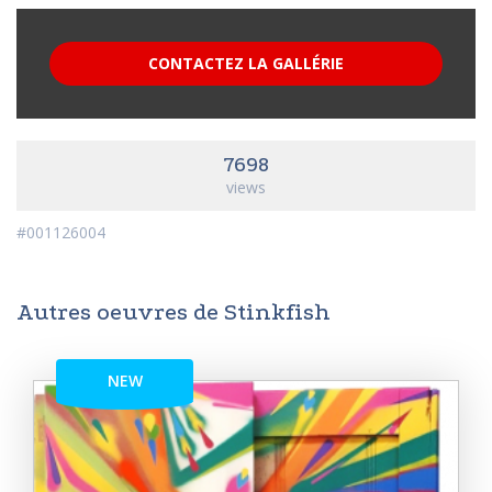
CONTACTEZ LA GALLÉRIE
7698
views
#001126004
Autres oeuvres de Stinkfish
NEW