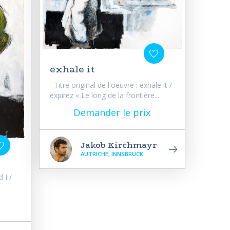
exhale it
Titre original de l'oeuvre : exhale it /
expirez « Le long de la frontière...
Demander le prix
Jakob Kirchmayr
AUTRICHE, INNSBRUCK
 I /