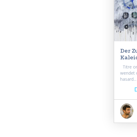
Der Z
Kalei
Titre or
wendet 
hasard...