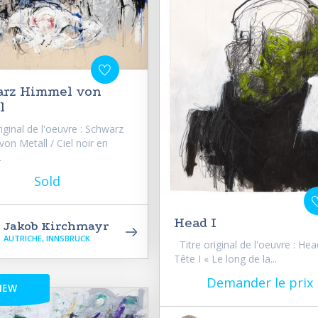
rz Himmel von
l
iginal de l'oeuvre : Schwarz
on Metall / Ciel noir en
.
Sold
Head I
Jakob Kirchmayr
AUTRICHE, INNSBRUCK
Titre original de l'oeuvre : Head
Tête I « Le long de la...
Demander le prix
NEW