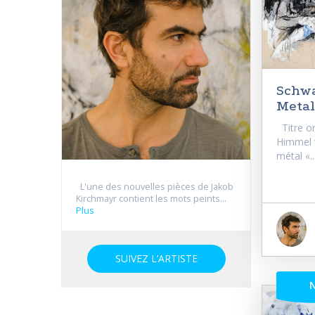
Schwa
Metal
Titre or
Himmel v
métal «..
L'une des nouvelles pièces de Jakob
Kirchmayr contient les mots peints...
Plus
SUIVEZ L’ARTISTE