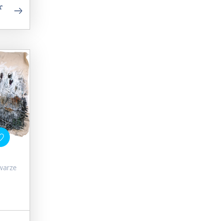
r
hwarze