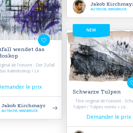
Jakob Kirchmay
AUTRICHE, INNSBRUCK
NEW
ufall wendet das
doskop
iginal de l'oeuvre : Der Zufall
das Kaleidoskop / Le
Demander le prix
Schwarze Tulpen
Titre original de l'oeuvre : Sc
Jakob Kirchmayr
Tulpen / Tulipes noires « Le...
AUTRICHE, INNSBRUCK
Demander le prix