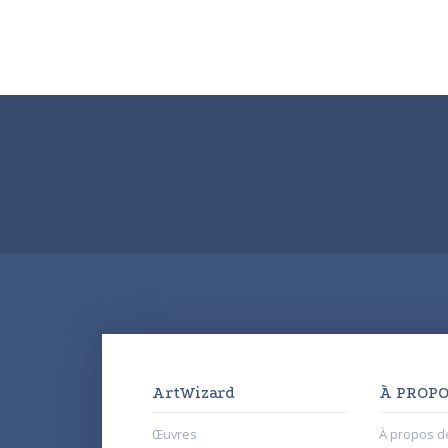
ArtWizard
À PROPO
Œuvres
À propos d