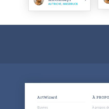
AUTRICHE, INNSBRUCK
ArtWizard
À PROPO
Œuvres
À propos d