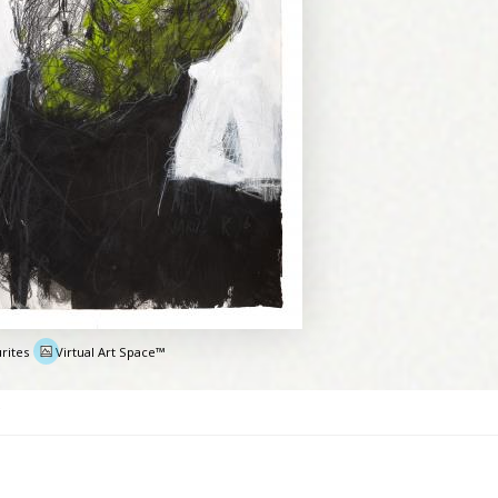
rites
Virtual Art Space™
e