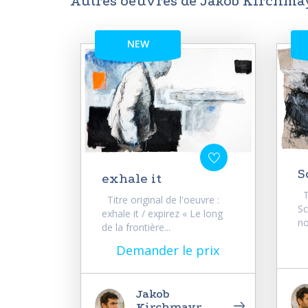
Autres oeuvres de Jakob Kirchma
NEW
S
exhale it
Ti
Titre original de l'oeuvre :
Sc
exhale it / expirez « Le long
no
de la frontière...
Demander le prix
Jakob
Kirchmayr