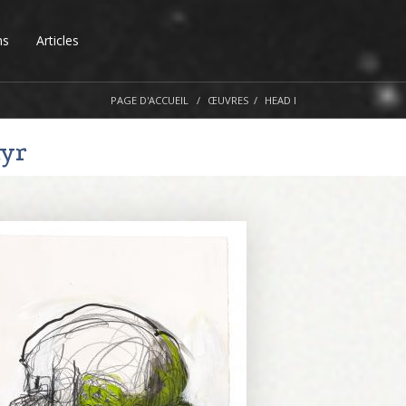
ns
Articles
PAGE D'ACCUEIL
ŒUVRES
HEAD I
yr