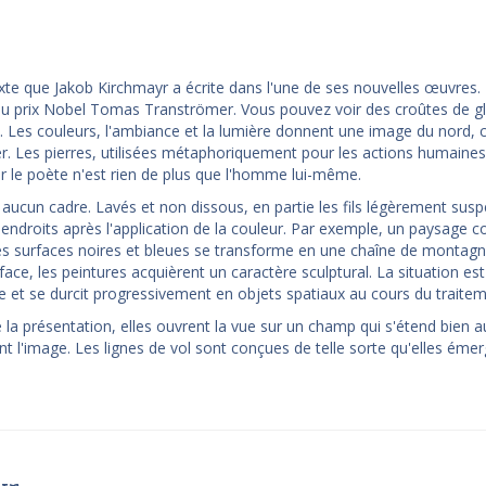
texte que Jakob Kirchmayr a écrite dans l'une de ses nouvelles œuvres. I
du prix Nobel Tomas Tranströmer. Vous pouvez voir des croûtes de gl
res. Les couleurs, l'ambiance et la lumière donnent une image du nord
. Les pierres, utilisées métaphoriquement pour les actions humaines
r le poète n'est rien de plus que l'homme lui-même.
s aucun cadre. Lavés et non dissous, en partie les fils légèrement sus
 endroits après l'application de la couleur. Par exemple, un paysage c
des surfaces noires et bleues se transforme en une chaîne de montag
ce, les peintures acquièrent un caractère sculptural. La situation est
ble et se durcit progressivement en objets spatiaux au cours du traitem
 la présentation, elles ouvrent la vue sur un champ qui s'étend bien a
ent l'image. Les lignes de vol sont conçues de telle sorte qu'elles éme