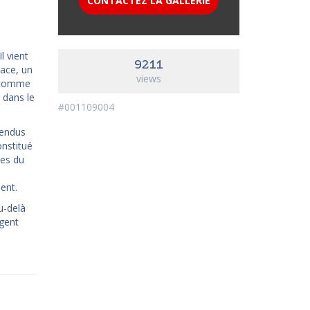
CONTACTEZ LA GALLÉRIE
l vient
9211
ace, un
views
, comme
 dans le
#001109004
pendus
onstitué
nes du
ent.
u-delà
rgent