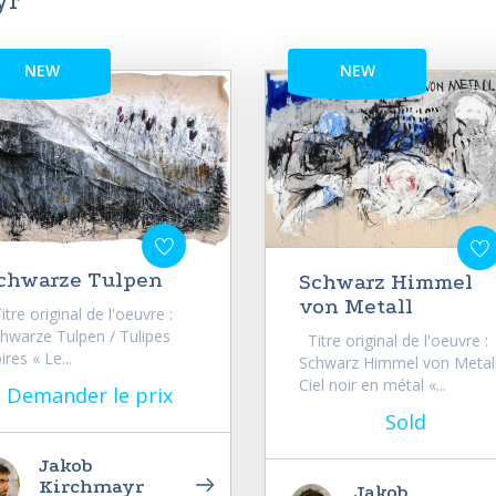
yr
NEW
NEW
chwarze Tulpen
Schwarz Himmel
von Metall
tre original de l'oeuvre :
hwarze Tulpen / Tulipes
Titre original de l'oeuvre :
ires « Le...
Schwarz Himmel von Metall
Ciel noir en métal «...
Demander le prix
Sold
Jakob
Kirchmayr
Jakob