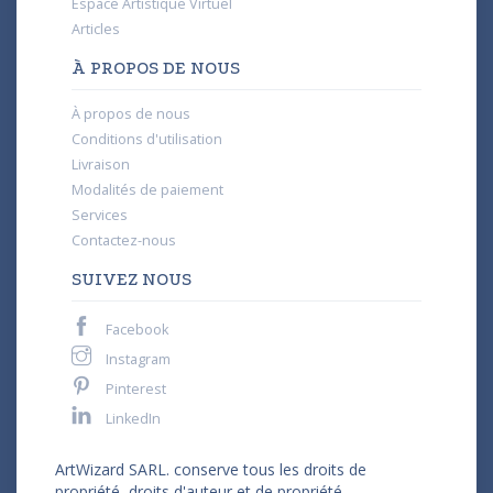
Espace Artistique Virtuel
Articles
À PROPOS DE NOUS
À propos de nous
Conditions d'utilisation
Livraison
Modalités de paiement
Services
Contactez-nous
SUIVEZ NOUS
Facebook
Instagram
Pinterest
LinkedIn
ArtWizard SARL. conserve tous les droits de
propriété, droits d'auteur et de propriété