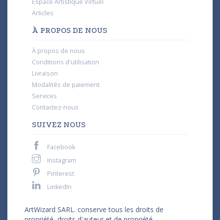
Espace Artistique Virtuel
Articles
À PROPOS DE NOUS
À propos de nous
Conditions d'utilisation
Livraison
Modalités de paiement
Services
Contactez-nous
SUIVEZ NOUS
Facebook
Instagram
Pinterest
LinkedIn
ArtWizard SARL. conserve tous les droits de
propriété, droits d'auteur et de propriété