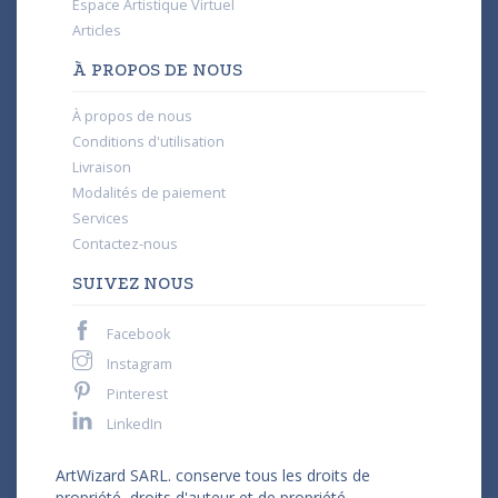
Espace Artistique Virtuel
Articles
À PROPOS DE NOUS
À propos de nous
Conditions d'utilisation
Livraison
Modalités de paiement
Services
Contactez-nous
SUIVEZ NOUS
Facebook
Instagram
Pinterest
LinkedIn
ArtWizard SARL. conserve tous les droits de
propriété, droits d'auteur et de propriété